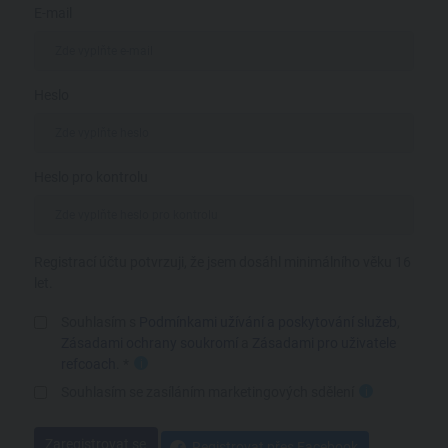
E-mail
Heslo
Heslo pro kontrolu
Registrací účtu potvrzuji, že jsem dosáhl minimálního věku 16
let.
Souhlasím s
Podmínkami užívání a poskytování služeb
,
Zásadami ochrany soukromí
a
Zásadami pro uživatele
refcoach
. *
i
Souhlasím se zasíláním marketingových sdělení
i
Zaregistrovat se
Registrovat přes Facebook