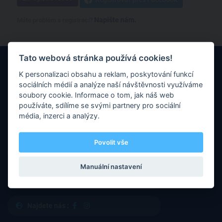
Napište nám.
Máte problém s registrací?
Tato webová stránka používá cookies!
K personalizaci obsahu a reklam, poskytování funkcí
sociálních médií a analýze naší návštěvnosti využíváme
soubory cookie. Informace o tom, jak náš web
používáte, sdílíme se svými partnery pro sociální
Máte nějaké otázky nebo připomínky? Neváhejte nás kontaktovat
média, inzerci a analýzy.
prostřednictvím e-mailu.
Povolit vše
E-mail :
info@refcoach.cz
Manuální nastavení
Adresa :
Na Folimance 15, Praha 2
Najdete nás :