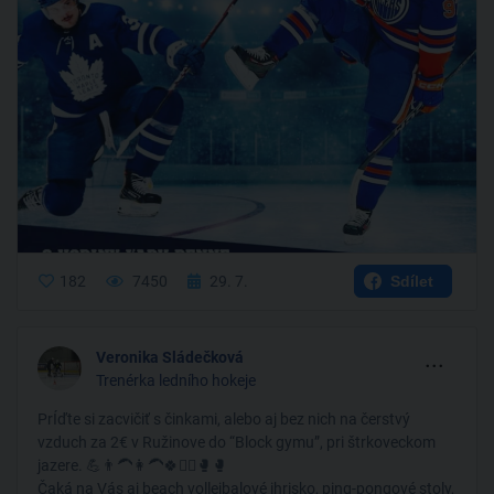
182
7450
29. 7.
Sdílet
...
Veronika Sládečková
Trenérka ledního hokeje
PrÍďte si zacvičiť s činkami, alebo aj bez nich na čerstvý
vzduch za 2€ v Ružinove do “Block gymu”, pri štrkoveckom
jazere. 💪👨‍🦱👩‍🦱🍀🏋️‍♀️🥊🥊
Čaká na Vás aj beach vollejbalové ihrisko, ping-pongové stoly,