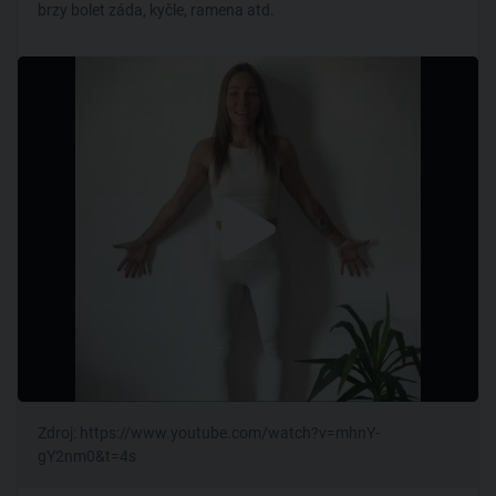
brzy bolet záda, kyčle, ramena atd.
Zdroj: https://www.youtube.com/watch?v=mhnY-
gY2nm0&t=4s