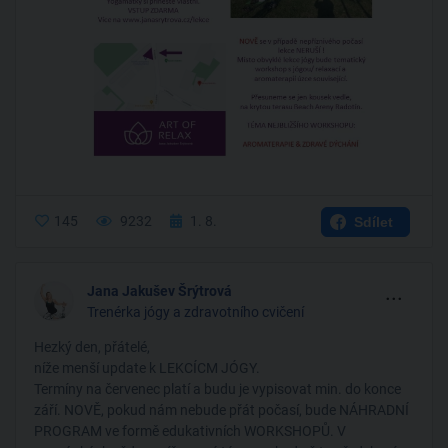
145
9232
1. 8.
Sdílet
...
Jana Jakušev Šrýtrová
Trenérka jógy a zdravotního cvičení
Hezký den, přátelé,
níže menší update k LEKCÍCM JÓGY.
Termíny na červenec platí a budu je vypisovat min. do konce
září. NOVĚ, pokud nám nebude přát počasí, bude NÁHRADNÍ
PROGRAM ve formě edukativních WORKSHOPŮ. V