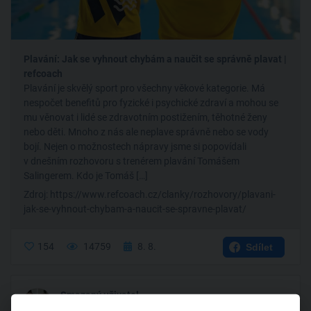
Plavání: Jak se vyhnout chybám a naučit se správně plavat |
refcoach
Plavání je skvělý sport pro všechny věkové kategorie. Má
nespočet benefitů pro fyzické i psychické zdraví a mohou se
mu věnovat i lidé se zdravotním postižením, těhotné ženy
nebo děti. Mnoho z nás ale neplave správně nebo se vody
bojí. Nejen o možnostech nápravy jsme si popovídali
v dnešním rozhovoru s trenérem plavání Tomášem
Salingerem. Kdo je Tomáš […]
Zdroj: https://www.refcoach.cz/clanky/rozhovory/plavani-
jak-se-vyhnout-chybam-a-naucit-se-spravne-plavat/
154
14759
8. 8.
Sdílet
...
Smazaný uživatel
Pořadatel akce