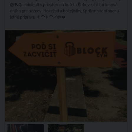
🏐🏓🏌️a minigolf v priestoroch bufeta Štrkovec! A tartanová
dráha pre bežcov. Hokejisti a hokejistky, Spríjemnite si suchú
letnú prípravu.👨‍🦱👩‍🦱🏒🥅❤️