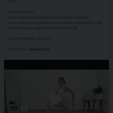
1x10
4)HAMSTRINGY
Silná zadní strana stehen tě uchrání před přetížením
quadricepsů (svaly přední strany stehen) a tedy bolestí kolen.
Přitáhni patu co nejblíž, až do mírné křeče 😜
5) RUN FORREST, RUN 🏃🏽‍♀️
Dle videa n
...zobrazit více