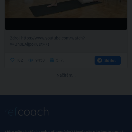
Zdroj: https://www.youtube.com/watch?
v=Qh0EAljpoK8&t=7s
182
9453
5. 7.
Sdílet
Načítám...
Máte nějaké otázky nebo připomínky? Neváhejte nás kontaktovat