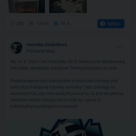
200
12610
19. 6.
Sdílet
...
Veronika Sládečková
Pořadatel akce
Na 16. 6. 2023 v HC Petržalka 2010, Marie Curie-Sklodowskej,
Petržalka, Slovensko chystáme Tréning brankára na ľade.
Predstavujeme vám individuálne brankárske tréningy pod
taktovkou hokejovej trénerky Veroniky! Tieto tréningy sú
navrhnuté tak, aby vám poskytli presne to, čo potrebujete na
zlepšenie vašich schopností na ľade aj v gyme. S
individuálnym prístupom a maximál