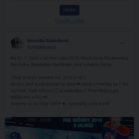
Hledat
Pravidla refline
...
Veronika Sládečková
Pořadatel akce
Na 31. 7. 2023 v HC Petržalka 2010, Marie Curie-Sklodowskej,
Petržalka, Slovensko chystáme Letný hokejový kemp.
“Ahoj! Si hráč/ brankár roč. 2012 a ml.!?
Ak áno, príď si zatrénovať na letný 🥅 kemp v Petržke, na 7 dní
za 330€, bude zábava🤸‍♀️, aj makačka🏒! Pozri leták a pre
bližšie info volaj! 📲
Budeme sa na Teba tešiť🫵🍀, nezaháľaj v lete a príď