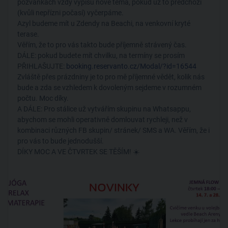
pozvánkách vždy vypíšu nové téma, pokud už to předchozí
(kvůli nepřízni počasí) vyčerpáme.
Azyl budeme mít u Zdendy na Beachi, na venkovní kryté
terase.
Věřím, že to pro vás takto bude příjemně strávený čas.
DÁLE: pokud budete mít chvilku, na termíny se prosím
PŘIHLAŠUJTE:
booking.reservanto.cz/Modal/?id=16544
Zvláště přes prázdniny je to pro mě příjemné vědět, kolik nás
bude a zda se vzhledem k dovoleným sejdeme v rozumném
počtu. Moc díky.
A DÁLE: Pro stálice už vytvářím skupinu na Whatsappu,
abychom se mohli operativně domlouvat rychleji, než v
kombinaci různých FB skupin/ stránek/ SMS a WA. Věřím, že i
pro vás to bude jednodušší.
DÍKY MOC A VE ČTVRTEK SE TĚŠÍM! ☀️