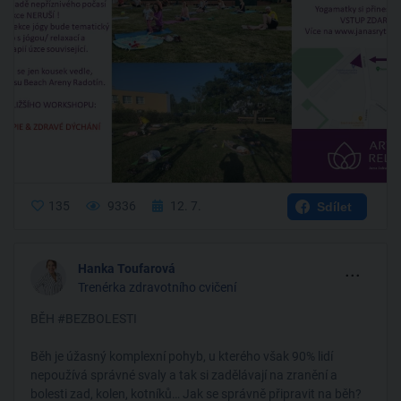
135
9336
12. 7.
Sdílet
...
Hanka Toufarová
Trenérka zdravotního cvičení
BĚH #BEZBOLESTI
Běh je úžasný komplexní pohyb, u kterého však 90% lidí
nepoužívá správné svaly a tak si zadělávají na zranění a
bolesti zad, kolen, kotníků… Jak se správně připravit na běh?