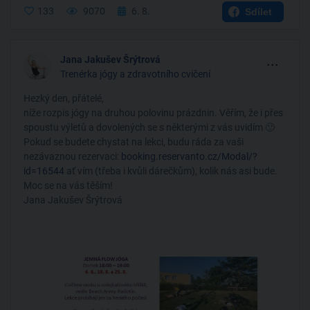
133
9070
6. 8.
Sdílet
...
Jana Jakušev Šrýtrová
Trenérka jógy a zdravotního cvičení
Hezký den, přátelé,
níže rozpis jógy na druhou polovinu prázdnin. Věřím, že i přes
spoustu výletů a dovolených se s některými z vás uvidím 🙂
Pokud se budete chystat na lekci, budu ráda za vaši
nezávaznou rezervaci:
booking.reservanto.cz/Modal/?
id=16544
ať vím (třeba i kvůli dárečkům), kolik nás asi bude.
Moc se na vás těším!
Jana Jakušev Šrýtrová