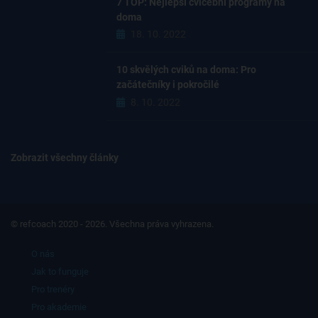
7 TOP: Nejlepší cvičební programy na
doma
18. 10. 2022
10 skvělých cviků na doma: Pro
začátečníky i pokročilé
8. 10. 2022
Zobrazit všechny články
© refcoach 2020 - 2026. Všechna práva vyhrazena.
O nás
Jak to funguje
Pro trenéry
Pro akademie