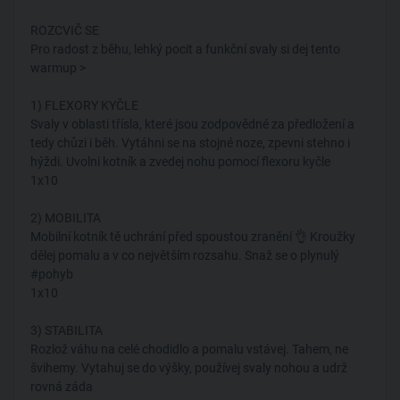
ROZCVIČ SE
Pro radost z běhu, lehký pocit a funkční svaly si dej tento
warmup >
1) FLEXORY KYČLE
Svaly v oblasti třísla, které jsou zodpovědné za předložení a
tedy chůzi i běh. Vytáhni se na stojné noze, zpevni stehno i
hýždi. Uvolni kotník a zvedej nohu pomocí flexoru kyčle
1x10
2) MOBILITA
Mobilní kotník tě uchrání před spoustou zranění 👌 Kroužky
dělej pomalu a v co největším rozsahu. Snaž se o plynulý
#pohyb
1x10
3) STABILITA
Rozlož váhu na celé chodidlo a pomalu vstávej. Tahem, ne
švihemy. Vytahuj se do výšky, používej svaly nohou a udrž
rovná záda