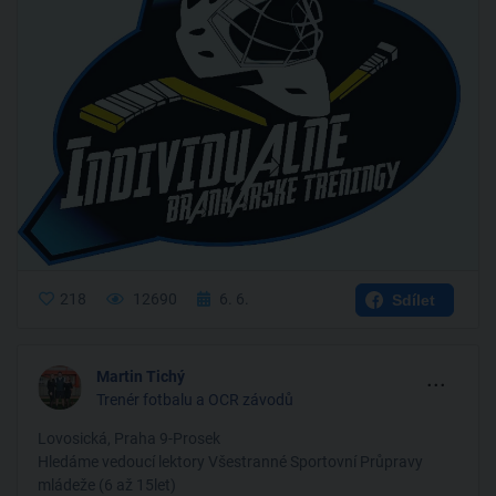
218
12690
6. 6.
Sdílet
...
Martin Tichý
Trenér fotbalu a OCR závodů
Lovosická, Praha 9-Prosek
Hledáme vedoucí lektory Všestranné Sportovní Průpravy
mládeže (6 až 15let)