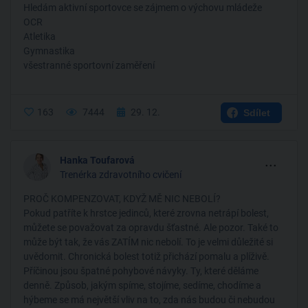
Hledám aktivní sportovce se zájmem o výchovu mládeže
OCR
Atletika
Gymnastika
všestranné sportovní zaměření
163
7444
29. 12.
Sdílet
...
Hanka Toufarová
Trenérka zdravotního cvičení
PROČ KOMPENZOVAT, KDYŽ MĚ NIC NEBOLÍ?
Pokud patříte k hrstce jedinců, které zrovna netrápí bolest,
můžete se považovat za opravdu šťastné. Ale pozor. Také to
může být tak, že vás ZATÍM nic nebolí. To je velmi důležité si
uvědomit. Chronická bolest totiž přichází pomalu a plíživě.
Příčinou jsou špatné pohybové návyky. Ty, které děláme
denně. Způsob, jakým spíme, stojíme, sedíme, chodíme a
hýbeme se má největší vliv na to, zda nás budou či nebudou