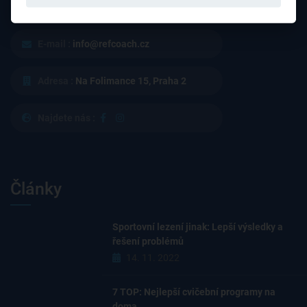
E-mail :
info@refcoach.cz
Adresa :
Na Folimance 15, Praha 2
Najdete nás :
Články
Sportovní lezení jinak: Lepší výsledky a
řešení problémů
14. 11. 2022
7 TOP: Nejlepší cvičební programy na
doma