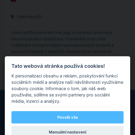
Velké Meziříčí
Jsem certifikovaná lektorka jógy a trenérka Dynamické
neuromuskulární stabilizace. Pravidelně se pro Vás
vzdělávám na nejrůznějších specializovaných kurzech a
současně čerpám z vlastních zkušeností se zdravotně-
pohybovými problémy.
Tato webová stránka používá cookies!
Zdravotní cvičení
K personalizaci obsahu a reklam, poskytování funkcí
sociálních médií a analýze naší návštěvnosti využíváme
soubory cookie. Informace o tom, jak náš web
používáte, sdílíme se svými partnery pro sociální
média, inzerci a analýzy.
Povolit vše
Máte nějaké otázky nebo připomínky? Neváhejte nás kontaktovat
Manuální nastavení
prostřednictvím e-mailu.