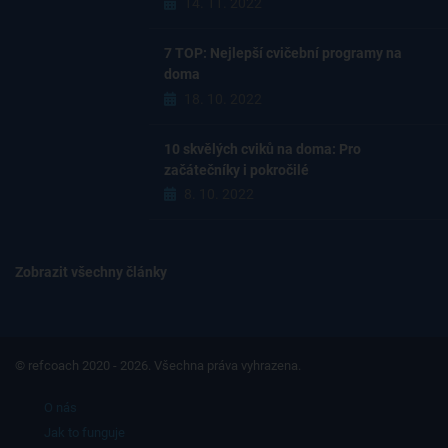
14. 11. 2022
7 TOP: Nejlepší cvičební programy na
doma
18. 10. 2022
10 skvělých cviků na doma: Pro
začátečníky i pokročilé
8. 10. 2022
Zobrazit všechny články
© refcoach 2020 - 2026. Všechna práva vyhrazena.
O nás
Jak to funguje