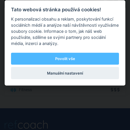
0 hodnocení
Tato webová stránka používá cookies!
Zdeněk Drexler
K personalizaci obsahu a reklam, poskytování funkcí
sociálních médií a analýze naší návštěvnosti využíváme
soubory cookie. Informace o tom, jak náš web
používáte, sdílíme se svými partnery pro sociální
K. H. Máchy 344, Most
média, inzerci a analýzy.
http://trener.zdenekdrexler.cz Nedaří se vám zhubnout nebo
Povolit vše
zpevnit postavu? Se mnou dosáhnete úspěchu díky
komplexnímu přístupu. Jednotlivé tréninky k cíli nevedou.
Pokud se však skloubí tréninky, hlava, jídlo a zkušenosti, není
Manuální nastavení
možné neuspět.
Fitness