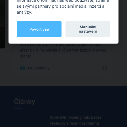
Informace o tom, jak náš web používáte, sdílíme
se svými partnery pro sociální média, inzerci a
Havlíčkova 260, Kolín IV
analýzy.
Zaměřuji se na technologie MySASY (diagnostický
Manuální
Povolit vše
nastavení
systém pro maximalizaci sportovního výkonu) a
LifeTest (genetická analýza zaměřená na životní
styl a kondici). Díky těmto technologiím dokáži
přesně cílit na individuální potřeby každého svého
klienta.
OCR závody
Články
Sportovní lezení jinak: Lepší
výsledky a řešení problémů