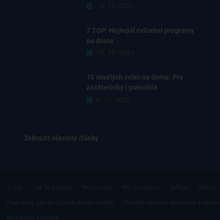
14. 11. 2022
7 TOP: Nejlepší cvičební programy
na doma
18. 10. 2022
10 skvělých cviků na doma: Pro
začátečníky i pokročilé
8. 10. 2022
Zobrazit všechny články
O nás
Jak to funguje
Pro trenéry
Pro akademie
refline
Články
Podmínky užívání a poskytování služeb
Zásady ochrany soukromí a osobn
Nastavení cookies