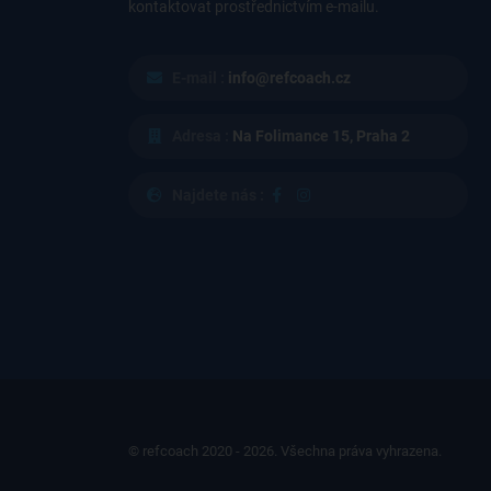
kontaktovat prostřednictvím e-mailu.
E-mail :
info@refcoach.cz
Adresa :
Na Folimance 15, Praha 2
Najdete nás :
© refcoach 2020 - 2026. Všechna práva vyhrazena.