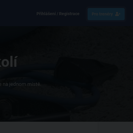
Přihlášení / Registrace
Pro trenéry
olí
ce na jednom místě.