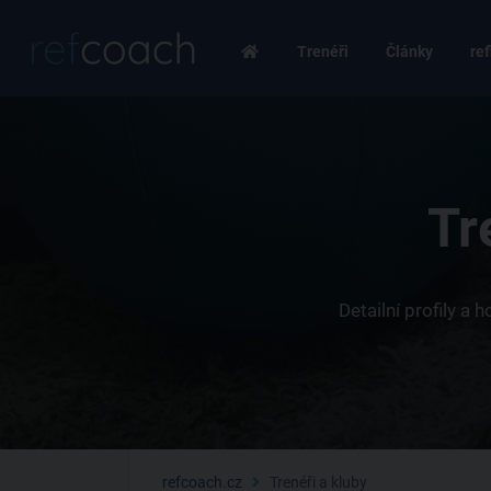
Trenéři
Články
ref
Tr
Detailní profily a
refcoach.cz
Trenéři a kluby