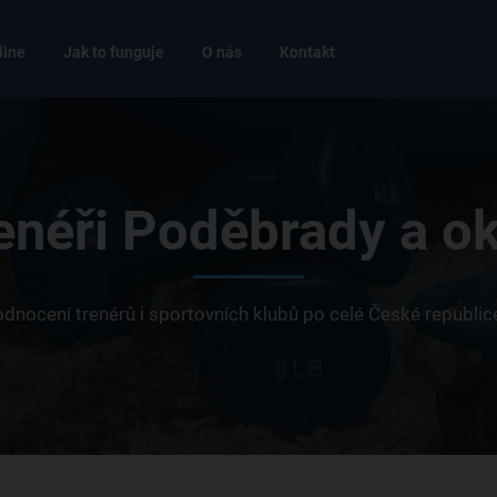
line
Jak to funguje
O nás
Kontakt
enéři Poděbrady a ok
 hodnocení trenérů i sportovních klubů po celé České republi