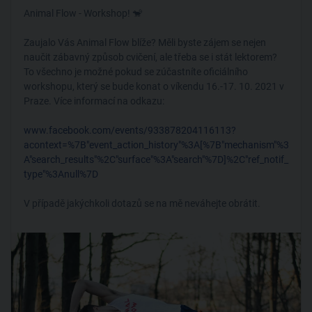
Animal Flow - Workshop! 🐒
Zaujalo Vás Animal Flow blíže? Měli byste zájem se nejen
naučit zábavný způsob cvičení, ale třeba se i stát lektorem?
To všechno je možné pokud se zúčastníte oficiálního
workshopu, který se bude konat o víkendu 16.-17. 10. 2021 v
Praze. Více informací na odkazu:
www.facebook.com/events/933878204116113?
acontext=%7B"event_action_history"%3A[%7B"mechanism"%3
A"search_results"%2C"surface"%3A"search"%7D]%2C"ref_notif_
type"%3Anull%7D
V případě jakýchkoli dotazů se na mě neváhejte obrátit.