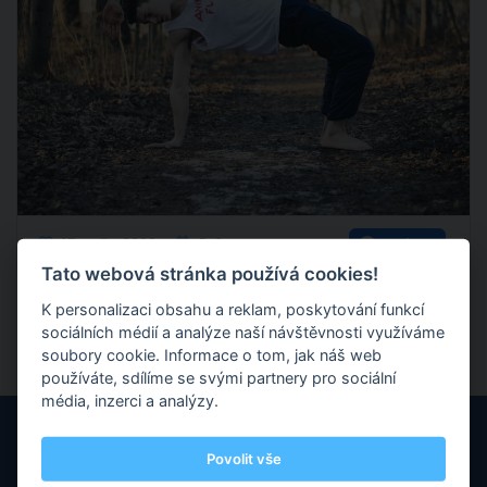
67
2093
5. 8.
Sdílet
Tato webová stránka používá cookies!
K personalizaci obsahu a reklam, poskytování funkcí
Shlédnout všechny příspěvky trenéra
sociálních médií a analýze naší návštěvnosti využíváme
soubory cookie. Informace o tom, jak náš web
používáte, sdílíme se svými partnery pro sociální
média, inzerci a analýzy.
Povolit vše