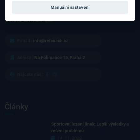
Manuální nastavení
Máte nějaké otázky nebo připomínky? Neváhejte nás kontaktovat
prostřednictvím e-mailu.
E-mail :
info@refcoach.cz
Adresa :
Na Folimance 15, Praha 2
Najdete nás :
Články
Sportovní lezení jinak: Lepší výsledky a
řešení problémů
14. 11. 2022