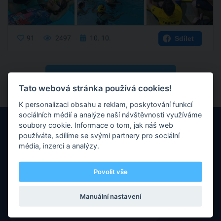
91
2497
10. 10.
Sdílet
Shlédnout všechny příspěvky trenéra
Tato webová stránka používá cookies!
K personalizaci obsahu a reklam, poskytování funkcí
sociálních médií a analýze naší návštěvnosti využíváme
soubory cookie. Informace o tom, jak náš web
používáte, sdílíme se svými partnery pro sociální
média, inzerci a analýzy.
Máte nějaké otázky nebo připomínky? Neváhejte nás kontaktovat
Povolit vše
prostřednictvím e-mailu.
Manuální nastavení
E-mail :
info@refcoach.cz