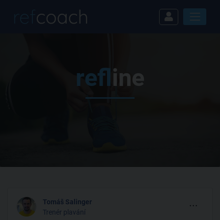
ref
line
...
Tomáš Salinger
Trenér plavání