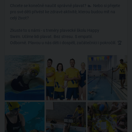
Chcete se konečně naučit správně plavat? 🏊‍ Nebo si přejete
pro své děti přivést ke zdravé aktivitě, kterou budou mít na
celý život?
Zkuste to s námi - s trenéry plavecké školu Happy
Swim. Učíme lidi plavat. Bez stresu. S empatií.
Odborně. Plavou u nás děti i dospělí, začátečníci i pokročilí. 🏆