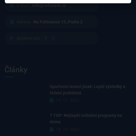
E-mail :
info@refcoach.cz
Adresa :
Na Folimance 15, Praha 2
Najdete nás :
Články
Sportovní lezení jinak: Lepší výsledky a
řešení problémů
14. 11. 2022
7 TOP: Nejlepší cvičební programy na
doma
18. 10. 2022