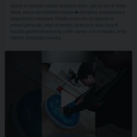
Quynh a naše pět měsíců společná cesta. Jak už sem jí 1000x
říkala, ona je sen každého trenéra ❤️ disciplína, konzistence a
stoprocentní nasazení. Zvládly jsme toho už spoustu a
pokračujeme dál, i když si myslím, že se za tu dobu Quynh
naučila perfektně technicky cvičit i sama - a to si myslím, že by
měl být cíl každého trenéra.