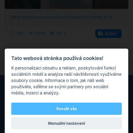
Zdroj: https://www.youtube.com/watch?v=0YKnz_xrv-E
108
2168
23. 3.
Sdílet
Shlédnout všechny příspěvky trenéra
Tato webová stránka používá cookies!
K personalizaci obsahu a reklam, poskytování funkcí
sociálních médií a analýze naší návštěvnosti využíváme
soubory cookie. Informace o tom, jak náš web
používáte, sdílíme se svými partnery pro sociální
média, inzerci a analýzy.
Povolit vše
Máte nějaké otázky nebo připomínky? Neváhejte nás kontaktovat
prostřednictvím e-mailu.
Manuální nastavení