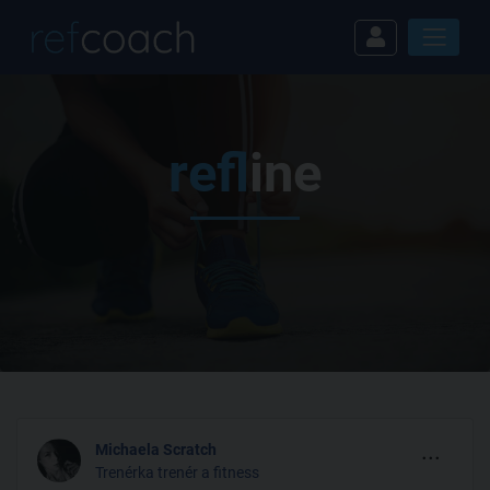
ref
line
...
Michaela Scratch
Trenérka trenér a fitness