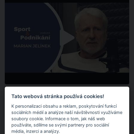
Zdroj: https://www.youtube.com/watch?v=1NBtaC6Qto0
Tato webová stránka používá cookies!
K personalizaci obsahu a reklam, poskytování funkcí
33
2887
5. 1.
Sdílet
sociálních médií a analýze naší návštěvnosti využíváme
soubory cookie. Informace o tom, jak náš web
používáte, sdílíme se svými partnery pro sociální
média, inzerci a analýzy.
Shlédněte všechny refline příspěvky