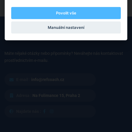
Povolit vše
Manuální nastavení
Máte nějaké otázky nebo připomínky? Neváhejte nás kontaktovat
prostřednictvím e-mailu.
E-mail :
info@refcoach.cz
Adresa :
Na Folimance 15, Praha 2
Najdete nás :