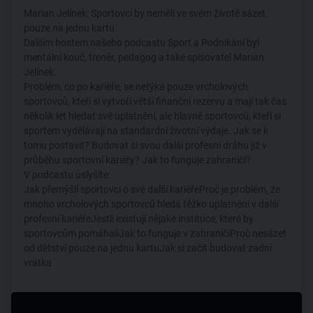
Marian Jelínek: Sportovci by neměli ve svém životě sázet
pouze na jednu kartu
Dalším hostem našeho podcastu Sport a Podnikání byl
mentální kouč, trenér, pedagog a také spisovatel Marian
Jelínek.
Problém, co po kariéře, se netýká pouze vrcholových
sportovců, kteří si vytvoří větší finanční rezervu a mají tak čas
několik let hledat své uplatnění, ale hlavně sportovců, kteří si
sportem vydělávají na standardní životní výdaje. Jak se k
tomu postavit? Budovat si svou další profesní dráhu již v
průběhu sportovní kariéry? Jak to funguje zahraničí?
V podcastu uslyšíte:
Jak přemýšlí sportovci o své další kariéřeProč je problém, že
mnoho vrcholových sportovců hledá těžko uplatnění v další
profesní kariéřeJestli existují nějaké instituce, které by
sportovcům pomáhaliJak to funguje v zahraničíProč nesázet
od dětství pouze na jednu kartuJak si začít budovat zadní
vrátka