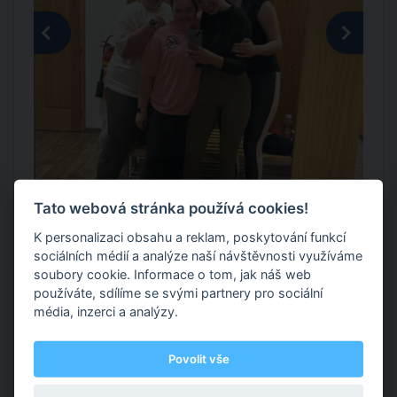
Tato webová stránka používá cookies!
K personalizaci obsahu a reklam, poskytování funkcí
sociálních médií a analýze naší návštěvnosti využíváme
soubory cookie. Informace o tom, jak náš web
Služby
používáte, sdílíme se svými partnery pro sociální
média, inzerci a analýzy.
1
Služby
Dohodou
Povolit vše
1) ukázkový trénink ; 2) trénink pro 2 os
...zobrazit více