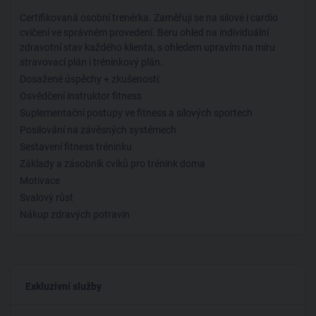
Osvědčení instruktor fitness
Certifikovaná osobní trenérka. Zaměřuji se na silové i cardio
Suplementační postupy ve fitness a silových sportech
cvičení ve správném provedení. Beru ohled na individuální
Posilování na závěsných systémech
zdravotní stav každého klienta, s ohledem upravím na míru
Sestavení fitness tréninku
stravovací plán i tréninkový plán.
Základy a zásobník cviků pro trénink doma
Dosažené úspěchy + zkušenosti:
Motivace
Osvědčení instruktor fitness
Svalový růst
Suplementační postupy ve fitness a silových sportech
Nákup zdravých potravin
Posilování na závěsných systémech
Silový rozvoj - příprava na závody
Sestavení fitness tréninku
Základy a zásobník cviků pro trénink doma
Motivace
Svalový růst
Nákup zdravých potravin
Silový rozvoj - příprava na závody
Exkluzivní služby