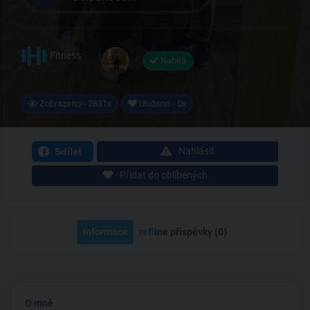
Fitness
Nabírá
Zobrazeno - 2831x
Uloženo - 0x
Nahlásit
Sdílet
Přidat do oblíbených
Informace
ref
line příspěvky (0)
O mně