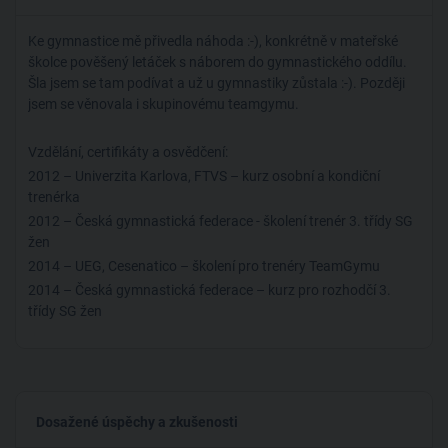
Ke gymnastice mě přivedla náhoda :-), konkrétně v mateřské
školce pověšený letáček s náborem do gymnastického oddílu.
Šla jsem se tam podívat a už u gymnastiky zůstala :-). Později
jsem se věnovala i skupinovému teamgymu.
Vzdělání, certifikáty a osvědčení:
2012 – Univerzita Karlova, FTVS – kurz osobní a kondiční
trenérka
2012 – Česká gymnastická federace - školení trenér 3. třídy SG
žen
2014 – UEG, Cesenatico – školení pro trenéry TeamGymu
2014 – Česká gymnastická federace – kurz pro rozhodčí 3.
třídy SG žen
2018 – DTB, Chemnitz – kurz pro pokročilé trenéry sportovní
gymnastiky
2021 – ukončení studia na FTVS, obor trenérství, trenér 1. třídy
Dosažené úspěchy a zkušenosti
Aktivně činná jako závodnice v gymnastice jsem byla až do