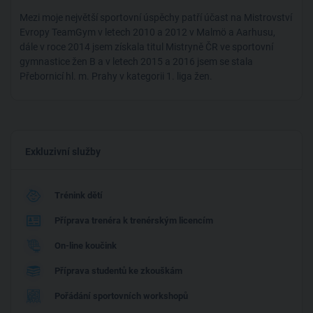
doby covidové. Z velké části se věnuji trénování závodních
gymnastek ve školním věku. Taktéž ale trénuji dospělé z řad
Mezi moje největší sportovní úspěchy patří účast na Mistrovství
veřejnosti, kteří mají zájem se něco nového naučit - třeba stojky,
Evropy TeamGym v letech 2010 a 2012 v Malmö a Aarhusu,
přemety, salta....aby se mohli blýsknout na koupališti, když
dále v roce 2014 jsem získala titul Mistryně ČR ve sportovní
skočí saltem do vody :-)
gymnastice žen B a v letech 2015 a 2016 jsem se stala
Přebornicí hl. m. Prahy v kategorii 1. liga žen.
V soukromých hodinách vždy náročnost přizpůsobuji
individuálnímu fyzickému i psychickému stavu jednotlivců.
Vzhledem k tomu, že jsem leckdy viděla začínající trenéry, kteří si
Exkluzivní služby
příliš nevěděli rady s nácvikem různých akrobatických prvků a
snažili se učit trénovat spíše "odkoukáváním" od starších
kolegů, rozhodla jsem se pořádat workshopy i pro trenéry.
Trénink dětí
Gymnastika je základem i dalších sportů a proto působím jako
lektorka i v jiných sportech, kde chtějí mít kvalitní akrobatické
Příprava trenéra k trenérským licencím
základy (atletika, aerobic, fitness, golf, hokej, cheerleaders,...).
Výukové workshopy pořádám buď v hale Gympry nebo jezdím v
On-line koučink
případě více zájemců i do jiné haly.
Příprava studentů ke zkouškám
Nežiju ale jen gymnastikou, mám ráda pobyty v přírodě a už
Pořádání sportovních workshopů
několik let působím jako hlavní vedoucí mezinárodního