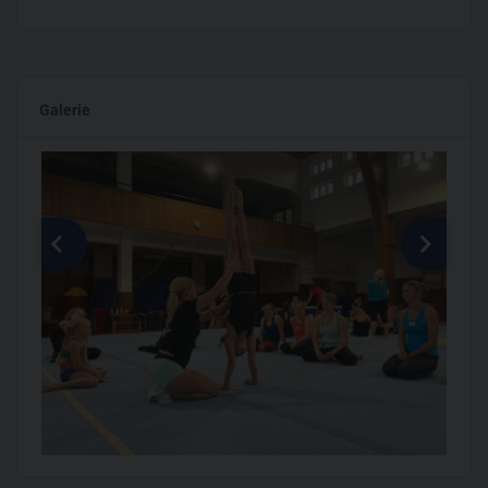
skautského tábora.
Zároveň jsem spoluautorkou projektu Dotkni se přírody, kde se
zaměřujeme na pobyty jak dětí, tak dospělých v přírodě.
Galerie
A čím se odlišuji od ostatních trenérů? Vždy dobrou náladou na
hodinách či seminářích, pohodovým přístupem a smíchem,
který boří bariéry a odbourává zábrany :-)