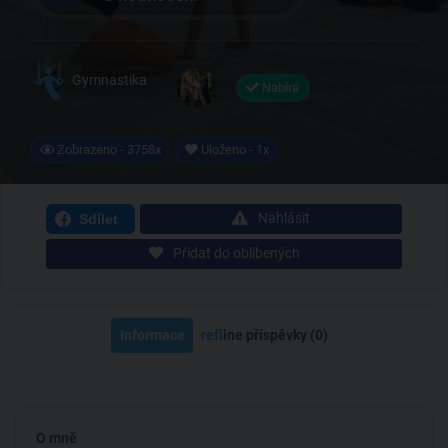
Gymnastika
Nabírá
Zobrazeno - 3758x
Uloženo - 1x
Nahlásit
Sdílet
Přidat do oblíbených
Informace
ref
line příspěvky (0)
O mně