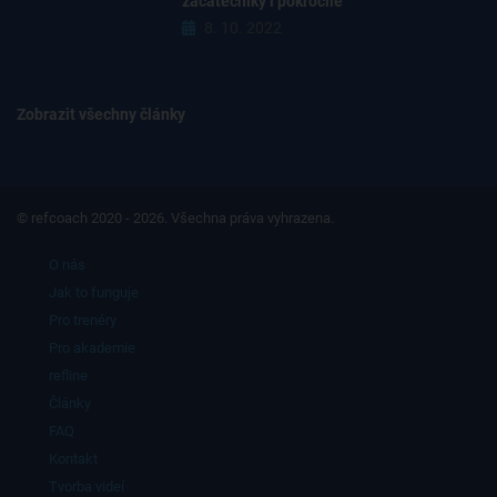
začátečníky i pokročilé
8. 10. 2022
Zobrazit všechny články
© refcoach 2020 - 2026. Všechna práva vyhrazena.
O nás
Jak to funguje
Pro trenéry
Pro akademie
refline
Články
FAQ
Kontakt
Tvorba videí