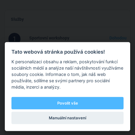
Služby
1
Sportovní workshopy
Dohodou
Pořádám sportovní workshopy jak pro zájemce z ř
Tato webová stránka používá cookies!
...zobrazit více
K personalizaci obsahu a reklam, poskytování funkcí
2
Individuální i skupinové lekce
800 Kč
sociálních médií a analýze naší návštěvnosti využíváme
soubory cookie. Informace o tom, jak náš web
Pokud chcete cokoliv naučit, jsem vám ráda k di
používáte, sdílíme se svými partnery pro sociální
...zobrazit více
média, inzerci a analýzy.
Povolit vše
Působiště a kontakt
Manuální nastavení