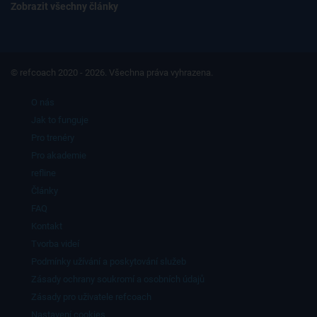
Zobrazit všechny články
© refcoach 2020 - 2026. Všechna práva vyhrazena.
O nás
Jak to funguje
Pro trenéry
Pro akademie
refline
Články
FAQ
Kontakt
Tvorba videí
Podmínky užívání a poskytování služeb
Zásady ochrany soukromí a osobních údajů
Zásady pro uživatele refcoach
Nastavení cookies