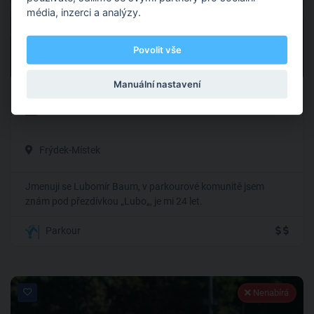
média, inzerci a analýzy.
Povolit vše
0
0 hodnocení
Manuální nastavení
Lubomír Baum
Frýdek-Místek
Jmenuji se Lubomír Baum, v parkourové komunitě jsem
znám pod přezdívkou „Lubo„, je mi 24 let.
Parkour
Nenabírá