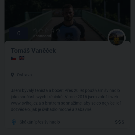
0
0 hodnocení
Tomáš Vaněček
Ostrava
Jsem bývalý tenista a boxer: Přes 20 let používám švihadlo
jako součást svých tréninků. V roce 2016 jsem založil web
www.svihej.cz a s bratrem se snažíme, aby se co nejvíce lidí
dozvědělo, jak je švihadlo mocné a zábavné.
Skákání přes švihadlo