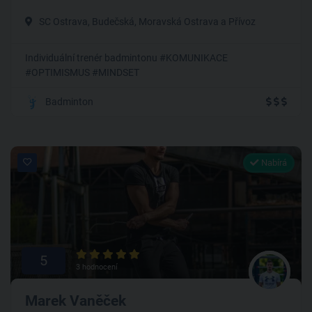
SC Ostrava, Budečská, Moravská Ostrava a Přívoz
Individuální trenér badmintonu #KOMUNIKACE
#OPTIMISMUS #MINDSET
Badminton
Nabírá
5
3 hodnocení
Marek Vaněček