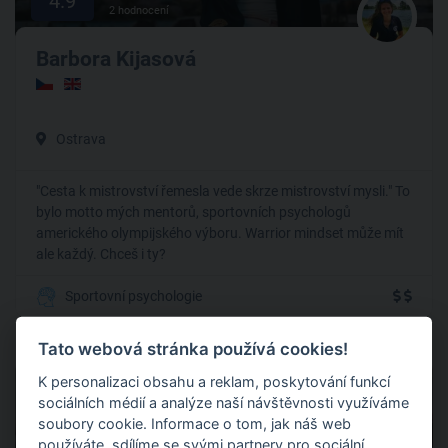
4.9
2 hodnocení
Barbora Kijasová
Ostrava
"Cesta k mistrovství řemesla vede skrze mistrovství mysli." To
bylo motto mých mentorů, sportovních psychologů
amerického olympijského výboru. Warrior mindset může mít
ale každý. Chceš i ty?
Sportovní psychologie
Tato webová stránka používá cookies!
K personalizaci obsahu a reklam, poskytování funkcí
Nabírá
sociálních médií a analýze naší návštěvnosti využíváme
soubory cookie. Informace o tom, jak náš web
používáte, sdílíme se svými partnery pro sociální