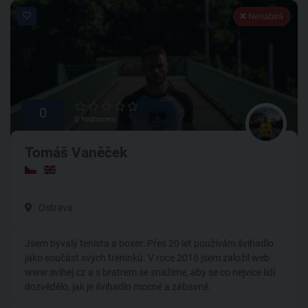
Nenabírá
0
0 hodnocení
Tomáš Vaněček
Ostrava
Jsem bývalý tenista a boxer: Přes 20 let používám švihadlo
jako součást svých tréninků. V roce 2016 jsem založil web
www.svihej.cz a s bratrem se snažíme, aby se co nejvíce lidí
dozvědělo, jak je švihadlo mocné a zábavné.