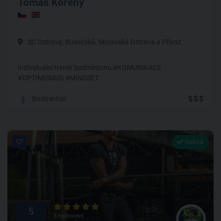
Tomáš Kořený
SC Ostrava, Budečská, Moravská Ostrava a Přívoz
Individuální trenér badmintonu #KOMUNIKACE
#OPTIMISMUS #MINDSET
Badminton
Nabírá
5
3 hodnocení