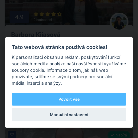
4.9
2 hodnocení
Barbora Kijasová
Tato webová stránka používá cookies!
K personalizaci obsahu a reklam, poskytování funkcí
Ostrava
sociálních médií a analýze naší návštěvnosti využíváme
soubory cookie. Informace o tom, jak náš web
"Cesta k mistrovství řemesla vede skrze mistrovství mysli." To
používáte, sdílíme se svými partnery pro sociální
bylo motto mých mentorů, sportovních psychologů
média, inzerci a analýzy.
amerického olympijského výboru. Warrior mindset může mít
ale každý. Chceš i ty?
Povolit vše
Sportovní psychologie
Manuální nastavení
Nabírá