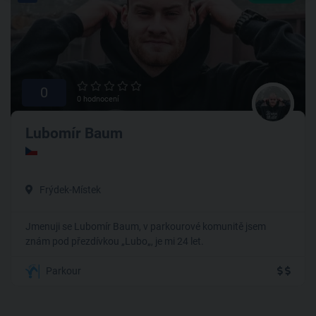
0
0 hodnocení
Lubomír Baum
Frýdek-Místek
Jmenuji se Lubomír Baum, v parkourové komunitě jsem
znám pod přezdívkou „Lubo„, je mi 24 let.
Parkour