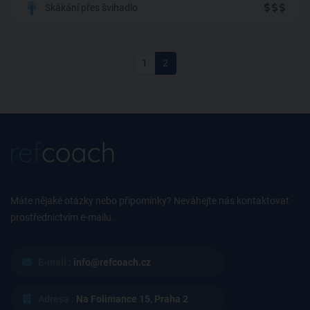
Skákání přes švihadlo
1
2
Máte nějaké otázky nebo připomínky? Neváhejte nás kontaktovat
prostřednictvím e-mailu.
E-mail :
info@refcoach.cz
Adresa :
Na Folimance 15, Praha 2