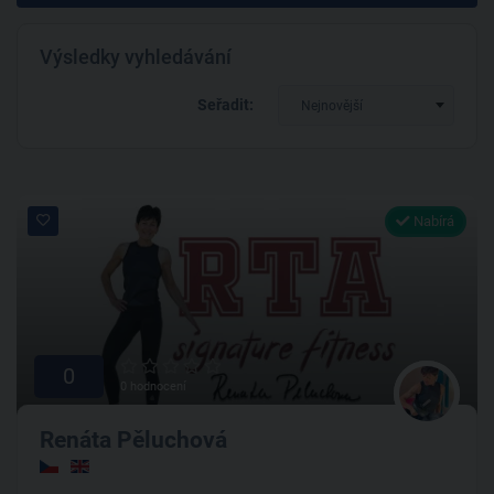
Výsledky vyhledávání
Seřadit:
Nejnovější
Nabírá
0
0 hodnocení
Renáta Pěluchová