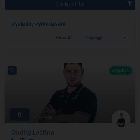
Hledat a filtry
Výsledky vyhledávání
Seřadit:
Nejnovější
Nabírá
0
0 hodnocení
Ondřej Leština