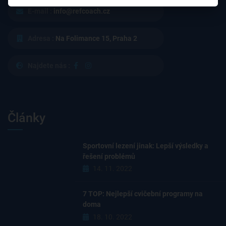
E-mail :
info@refcoach.cz
Adresa :
Na Folimance 15, Praha 2
Najdete nás :
Články
Sportovní lezení jinak: Lepší výsledky a
řešení problémů
14. 11. 2022
7 TOP: Nejlepší cvičební programy na
doma
18. 10. 2022