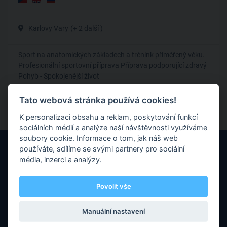
Karlovy Vary
(+ 2 další )
Sport na anatomických základech a trénink přiměřený věku.
Profesionální sportovní příprava Příprava podporující zdravý
Pohyb - Spokojenější život
Lední hokej
Tato webová stránka používá cookies!
K personalizaci obsahu a reklam, poskytování funkcí
sociálních médií a analýze naší návštěvnosti využíváme
soubory cookie. Informace o tom, jak náš web
používáte, sdílíme se svými partnery pro sociální
média, inzerci a analýzy.
Povolit vše
Máte nějaké otázky nebo připomínky? Neváhejte nás kontaktovat
prostřednictvím e-mailu.
Manuální nastavení