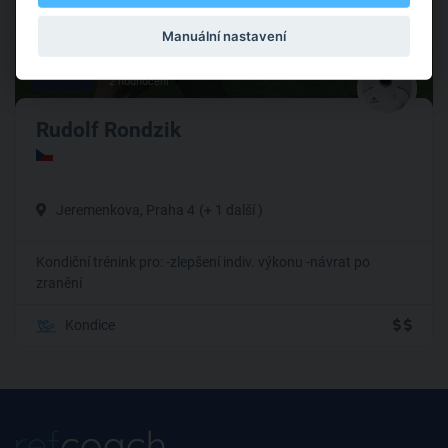
Manuální nastavení
5
2 hodnocení
Rudolf Rondzik
Jeremenkova, Praha 4
(+ 1 další )
Kondiční trénink pro: -zlepšení indiv. výkonu -návrat po
zranění
Kondice