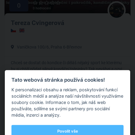
0
0 hodnocení
Tereza Cvingerová
Vaníčkova 100/6, Praha 6-Břevnov
Chceš se dostat do kondice či děláš nějaký sport ke kterému
by si chtěl přidat silově kondiční tréninky? Tak neváhej a ozvi
se mi.
Tato webová stránka používá cookies!
Kondice
K personalizaci obsahu a reklam, poskytování funkcí
sociálních médií a analýze naší návštěvnosti využíváme
soubory cookie. Informace o tom, jak náš web
používáte, sdílíme se svými partnery pro sociální
Nabírá
média, inzerci a analýzy.
Povolit vše