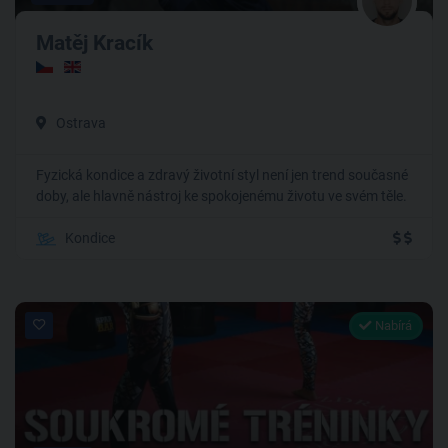
Matěj Kracík
Ostrava
Fyzická kondice a zdravý životní styl není jen trend současné
doby, ale hlavně nástroj ke spokojenému životu ve svém těle.
Kondice
Nabírá