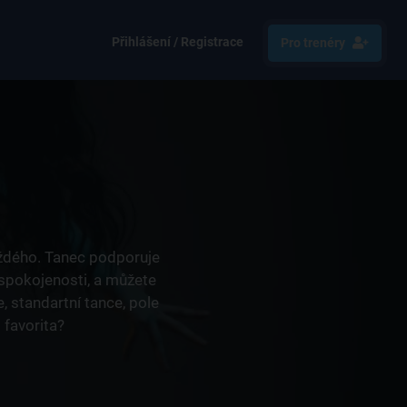
Přihlášení / Registrace
Pro trenéry
každého. Tanec podporuje
 spokojenosti, a můžete
e, standartní tance, pole
 favorita?