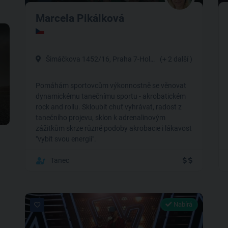
Marcela Pikálková
Šimáčkova 1452/16, Praha 7-Holešovice
(+ 2 další )
Pomáhám sportovcům výkonnostně se věnovat
dynamickému tanečnímu sportu - akrobatickém
rock and rollu. Skloubit chuť vyhrávat, radost z
tanečního projevu, sklon k adrenalinovým
zážitkům skrze různé podoby akrobacie i lákavost
"vybít svou energii".
Tanec
Nabírá