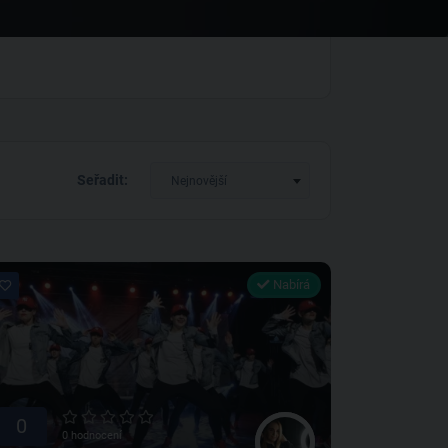
Seřadit:
Nejnovější
Nabírá
0
0 hodnocení