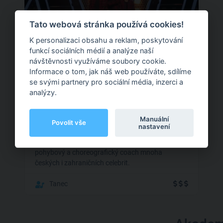
Tato webová stránka používá cookies!
K personalizaci obsahu a reklam, poskytování
0
funkcí sociálních médií a analýze naší
0 hodnocení
návštěvnosti využíváme soubory cookie.
Informace o tom, jak náš web používáte, sdílíme
J.K Sanchez
se svými partnery pro sociální média, inzerci a
analýzy.
Praha
Manuální
Povolit vše
nastavení
Mezinárodní taneční lektor a choreograf. Taneční,
pohybový a choreografický coach mnoha
českých i zahraničních celebrit.
Tanec