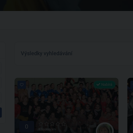
Výsledky vyhledávání
Nabírá
0
0 hodnocení