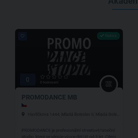
Akadem
Nabírá
0
0 hodnocení
PROMODANCE MB
Havlíčkova 1444, Mladá Boleslav II, Mladá Boleslav
PROMODANCE je profesionální streetové taneční
studio, které se věnuje výuce dětí již od 3 let. Cí­lem