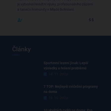
je vytvoření­ kvalitní­ výuky, profesionálního zázemí
a taneční komunity v Mladé Boleslavi.
Články
Sportovní lezení jinak: Lepší
výsledky a řešení problémů
14. 11. 2022
7 TOP: Nejlepší cvičební programy
na doma
18. 10. 2022
10 skvělých cviků na doma: Pro