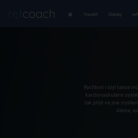
Trenéři
Články
ref
Rychlost i styl tance m
kardiovaskulární systé
tak přijít na jiné myšle
dance, sp