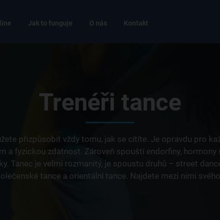
line
Jak to funguje
O nás
Kontakt
Trenéři tance
ůžete přizpůsobit vždy tomu, jak se cítíte. Je opravdu pro 
m a fyzickou zdatnost. Zároveň spouští endorfiny, hormony
nky. Tanec je velmi rozmanitý, je spoustu druhů – street danc
olečenské tance a orientální tance. Najdete mezi nimi svého