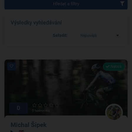
Hledat a filtry
Výsledky vyhledávání
Seřadit:
Nejnovější
Nabírá
0
0 hodnocení
Michal Šípek