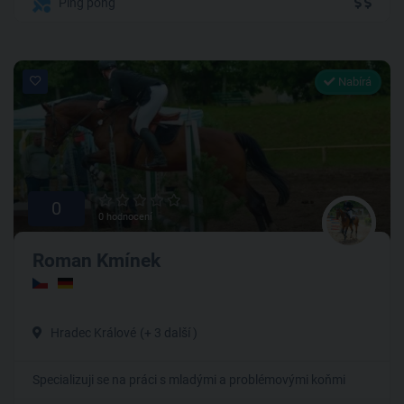
Ping pong
Nabírá
0
0 hodnocení
Roman Kmínek
Hradec Králové
(+ 3 další )
Specializuji se na práci s mladými a problémovými koňmi