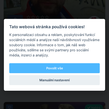
0
0 hodnocení
Tato webová stránka používá cookies!
Ondřej Hynek
K personalizaci obsahu a reklam, poskytování funkcí
sociálních médií a analýze naší návštěvnosti využíváme
soubory cookie. Informace o tom, jak náš web
používáte, sdílíme se svými partnery pro sociální
TENIS- CENTRUM DTJ Hradec Králové, U Labe, Hradec Králové
média, inzerci a analýzy.
Působím jako trenér všech věkových kategorií od 4 let. Jsem
Povolit vše
bývalý reprezentant ČR, jsem schopen jak trénovat, tak byt i
sparing partnerem.
Manuální nastavení
Tenis
Nabírá