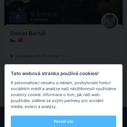
0
0 hodnocení
Daniel Barták
U továren 999/31, Praha 15
MMA je sport pro širokou veřejnost. Přijď a přesvědč se o
Tato webová stránka používá cookies!
tom
K personalizaci obsahu a reklam, poskytování funkcí
sociálních médií a analýze naší návštěvnosti využíváme
MMA
soubory cookie. Informace o tom, jak náš web
používáte, sdílíme se svými partnery pro sociální
média, inzerci a analýzy.
Povolit vše