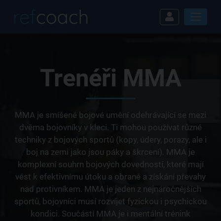
Trenéři MMA
MMA je smíšené bojové umění odehrávající se mezi
dvěma bojovníky v kleci. Ti mohou používat různé
techniky z bojových sportů (kopy, údery, porazy, ale i
boj na zemi jako jsou páky a škrcení). MMA je
komplexní souhrn bojových dovedností, které mají
vést k efektivnímu útoku a obraně a získání převahy
nad protivníkem. MMA je jeden z nejnáročnějších
sportů, bojovníci musí rozvíjet fyzickou i psychickou
kondici. Součástí MMA je i mentální trénink