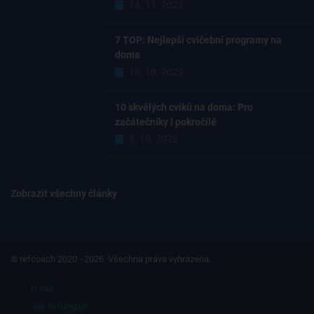
14. 11. 2022
7 TOP: Nejlepší cvičební programy na
doma
18. 10. 2022
10 skvělých cviků na doma: Pro
začátečníky i pokročilé
8. 10. 2022
Zobrazit všechny články
© refcoach 2020 - 2026. Všechna práva vyhrazena.
O nás
Jak to funguje