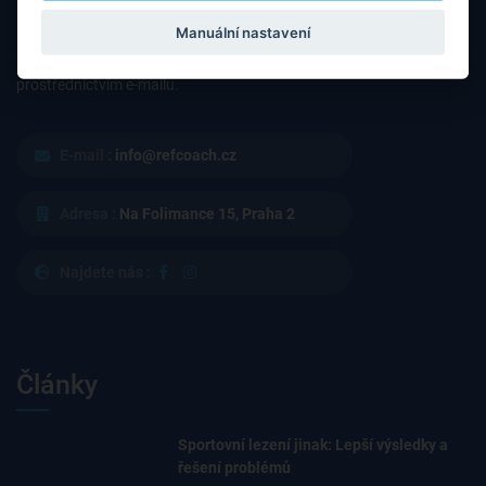
Manuální nastavení
Máte nějaké otázky nebo připomínky? Neváhejte nás kontaktovat
prostřednictvím e-mailu.
E-mail :
info@refcoach.cz
Adresa :
Na Folimance 15, Praha 2
Najdete nás :
Články
Sportovní lezení jinak: Lepší výsledky a
řešení problémů