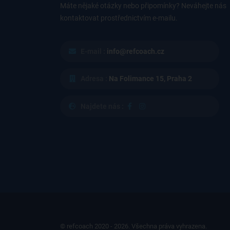
Máte nějaké otázky nebo připomínky? Neváhejte nás
kontaktovat prostřednictvím e-mailu.
E-mail :
info@refcoach.cz
Adresa :
Na Folimance 15, Praha 2
Najdete nás :
© refcoach 2020 - 2026. Všechna práva vyhrazena.