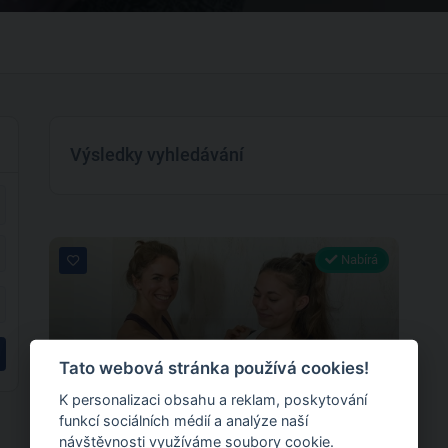
Výsledky vyhledávání
Nabírá
Tato webová stránka používá cookies!
0
K personalizaci obsahu a reklam, poskytování
0 hodnocení
funkcí sociálních médií a analýze naší
návštěvnosti využíváme soubory cookie.