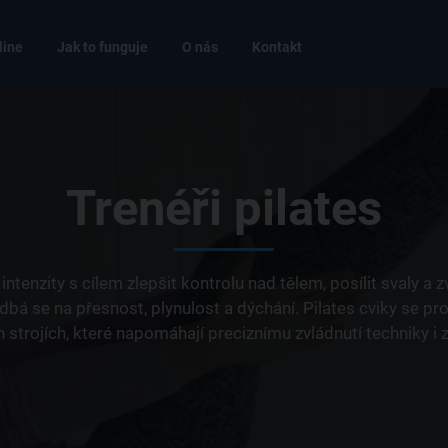
line
Jak to funguje
O nás
Kontakt
Trenéři pilates
é intenzity s cílem zlepšit kontrolu nad tělem, posílit svaly a
, dbá se na přesnost, plynulost a dýchání. Pilates cviky se p
h strojích, které napomáhají preciznímu zvládnutí techniky i