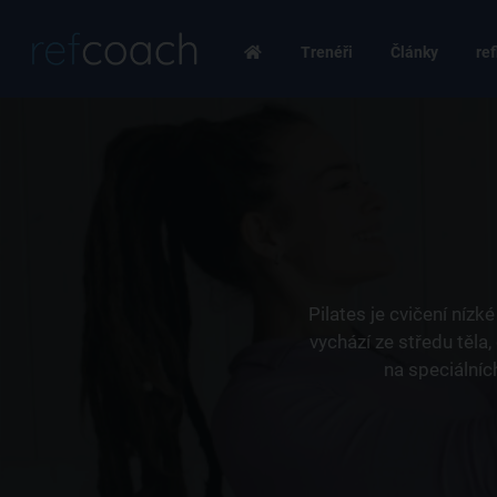
Trenéři
Články
ref
Pilates je cvičení nízk
vychází ze středu těla
na speciálníc