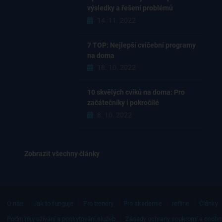
výsledky a řešení problémů
14. 11. 2022
7 TOP: Nejlepší cvičební programy
na doma
18. 10. 2022
10 skvělých cviků na doma: Pro
začátečníky i pokročilé
8. 10. 2022
Zobrazit všechny články
O nás
Jak to funguje
Pro trenéry
Pro akademie
refline
Články
Podmínky užívání a poskytování služeb
Zásady ochrany soukromí a osobn