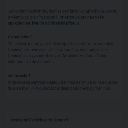
Jsme tým mladých lidí, kteří se celý život věnují pohybu, sportu
a všemu, co je s ním spojené.
Prioritou je pro nás Vaše
spokojenost, kvalita a přátelský přístup.
Co nabízíme?
Tréninkové metody prováděné specifickou formou osobních
tréninků, skupinových tréninků, kurzů, workshopů, online
tréninků jsou vysoce efektivní. Zaručeně zdokonalí Vaše
schopnosti a dovednosti.
Jsme číslo 1
Stojíme si za nejvyšší kvalitou tréninků na trhu a to nejen proto,
že jsme byli 1. v ČR, kdo začal dělat podobné typy tréninků
organizovaně a profesionálně!
Stavíme na všestranném rozvoji
Naše primární filosofie, je založená na přirozeném a pestrém
Dosažené úspěchy a zkušenosti
základu pohybu. Rádi čerpáme ze základů gymnastiky, kde má
hodně našich trenérů dlouholeté zkušenosti s tímto sportem,