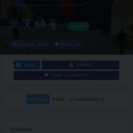
Nabírá
Zobrazeno - 5459x
Uloženo - 0x
Nahlásit
Sdílet
Přidat do oblíbených
Informace
Trenéři
ref
line příspěvky (2)
O akademii