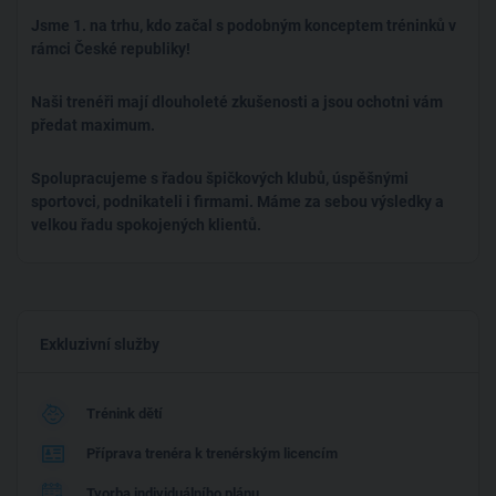
mnohdy na reprezentační úrovni a je obecně známo, že je
Jsme 1. na trhu, kdo začal s podobným konceptem tréninků v
dobrým pohybovým základem pro všechny sporty.
rámci České republiky!
U nás si vybere každý!
Naši trenéři mají dlouholeté zkušenosti a jsou ochotni vám
Nabízíme Vám také tréninky přizpůsobené vašim potřebám a
předat maximum.
požadavkům: -
- gymnastika a akrobacie
Spolupracujeme s řadou špičkových klubů, úspěšnými
- kalistenika a cvičení s vlastním tělem
sportovci, podnikateli i firmami. Máme za sebou výsledky a
- stojky, chůze po rukou
velkou řadu spokojených klientů.
- Ninja/OCR tréninky
- kondiční trénink
- silový trénink
- core tréninky a zpevnění těla
Exkluzivní služby
- zlepšení flexibility
- přípravy na přijímací zkoušky a zápočty
- specifický trénink pro další rozvoj ve tvém sportu
Trénink dětí
Příprava trenéra k trenérským licencím
Tréninky pro profesionály i začátečníky
Naše tréninkové programy, ale i další pohybové průpravy, které
Tvorba individuálního plánu