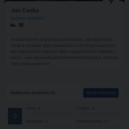
Jan Caska
Správce akademie
V oblasti sportu se pohybuji od narození. Jako sportovec,
trenér a manažer. Mám zkušenosti s vrcholovými sportovci,
ale i pohybovými nadšenci. Mám nejvyšší možné vzdělání v
oboru. Jsem spoluzakladatel Movement Education. Náš tým
vám předá maximum!
Hodnocení akademie (0)
Nové hodnocení
Cena -
0
Kvalita -
0
0
Sympatie -
0
Profesionalita -
0