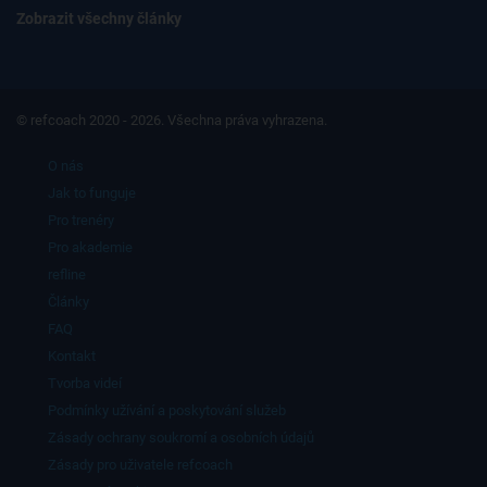
Zobrazit všechny články
© refcoach 2020 - 2026. Všechna práva vyhrazena.
O nás
Jak to funguje
Pro trenéry
Pro akademie
refline
Články
FAQ
Kontakt
Tvorba videí
Podmínky užívání a poskytování služeb
Zásady ochrany soukromí a osobních údajů
Zásady pro uživatele refcoach