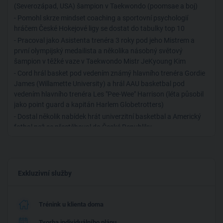
Povolání kouče a poradce mě velmi naplňuje a mám za sebou
(Severozápad, USA) šampion v Taekwondo (poomsae a boj)
již přes sto úspěšných spoluprací s klienty. Mohu vám
- Pomohl skrze mindset coaching a sportovní psychologií
nabídnout konzultace v krásné moderní poradně na náměstí
hráčem České Hokejové ligy se dostat do tabulky top 10
Republiky (Palác YMCA, naproti Palladiu) anebo v parku či v
- Pracoval jako Asistenta trenéra 3 roky pod jeho Mistrem a
kavárnách v okolí Vinohrad a Vršovic. Poskytuji také
první olympijský medailista a několika násobný světový
konzultace online. Pokud o mně chcete zjistit více informací,
šampion v těžké vaze v Taekwondo Mistr JeKyoung Kim
můžete zavítat na můj web - www.coachingpraha.com. Můžete
- Cord hrál basket pod vedením známý hlavního trenéra Gordie
mi také napsat e-mail na coaching.praha@gmail.com, pokud se
James (Willamette University) a hrál AAU basketbal pod
chcete na cokoli zeptat, než se objednáte. Budu se na vás těšit.
vedením hlavního trenéra Les "Pee-Wee" Harrison (léta působil
jako point guard a kapitán Harlem Globetrotters)
- Dostal několik nabídek hrát univerzitní basketbal a Americký
fotbal než se přestěhoval do České Republiky.
Exkluzivní služby
Trénink u klienta doma
Tvorba individuálního plánu