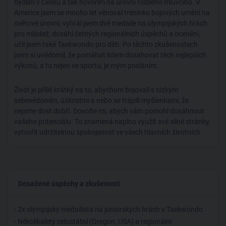
bydlím v Česku a tak hovořím na úrovni rodilého mluvčího. V
Americe jsem se mnoho let věnoval tréninku bojových umění na
světové úrovni, vyhrál jsem dvě medaile na olympijských hrách
pro mládež, dosáhl četných regionálních úspěchů a ocenění,
učil jsem také Taekwondo pro děti. Po těchto zkušenostech
jsem si uvědomil, že pomáhat lidem dosahovat těch nejlepších
výkonů, a to nejen ve sportu, je mým posláním.
Život je příliš krátký na to, abychom bojovali s nízkým
sebevědomím, úzkostmi a nebo se trápili myšlenkami, že
nejsme dost dobří. Dovolte mi, abych vám pomohl dosáhnout
vašeho potenciálu. To znamená naplno využít své silné stránky,
vytvořit udržitelnou spokojenost ve všech hlavních životních
oblastech a plnit si své sny - a to vše bez zbytečného stresu.
Možná si teď říkáte - jde to v této době vůbec? Můj mistr
bojových umění mě naučil, že naše domnělé limity jsou jen zdi,
které lze zbořit. Naučíte se ovládat a rozvíjet metody, díky
Dosažené úspěchy a zkušenosti
kterým překonáte překážky na cestě k vašim cílům. A těmi cíli
nemusí být jen vyšší produktivita, sebevědomí či výkon, ale i
stabilní životní spokojenost a klid.
- 2x olympijský medailista na juniorských hrách v Taekwondo
- Několikaletý celostátní (Oregon, USA) a regionální