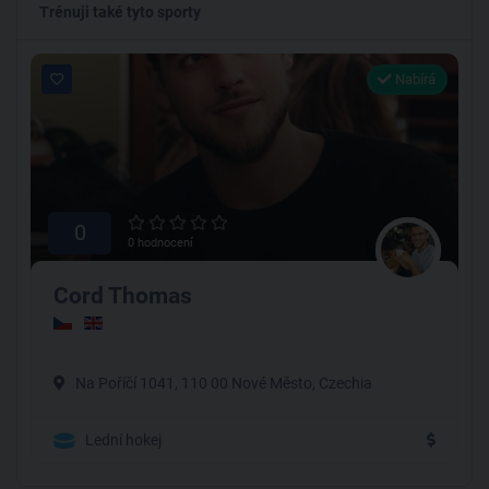
Trénuji také tyto sporty
Nabírá
0
0 hodnocení
Cord Thomas
Na Poříčí 1041, 110 00 Nové Město, Czechia
Lední hokej