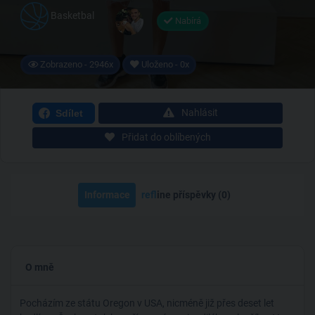
Basketbal
Nabírá
Zobrazeno - 2946x
Uloženo - 0x
Nahlásit
Sdílet
Přidat do oblíbených
Informace
ref
line příspěvky (0)
O mně
Pocházím ze státu Oregon v USA, nicméně již přes deset let