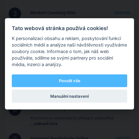
3
Mindset Coaching 90m
2000 Kč
Koučování je systematický přístup k sebereflexi
Tato webová stránka používá cookies!
...zobrazit více
K personalizaci obsahu a reklam, poskytování funkcí
4
Sportovní Psychologie 90m
2000 Kč
sociálních médií a analýze naší návštěvnosti využíváme
soubory cookie. Informace o tom, jak náš web
Máte pocit, že jste spotovně nadaní, rozvíjíte
...zobrazit
používáte, sdílíme se svými partnery pro sociální
více
média, inzerci a analýzy.
5
Sportovní
2000 - 30000 Kč
Workshop/Prezentace
Povolit vše
Pořádam workshopy a prezentace na tematech týka
...zobrazit více
Manuální nastavení
6
Mindset Coaching Online
1400 Kč
Koučování je systematický přístup k sebereflexi
...zobrazit více
Sportovní Psychologie Online
1400 Kč