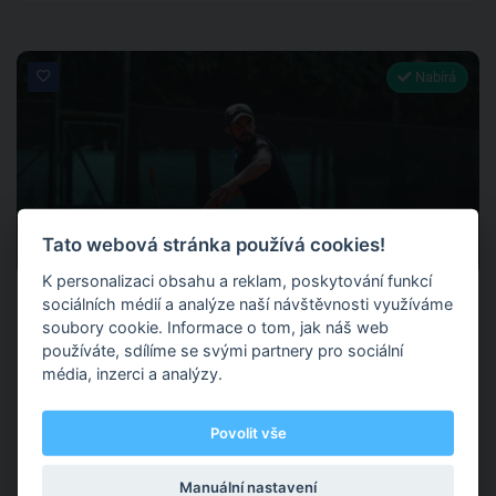
Nabírá
0
Tato webová stránka používá cookies!
0 hodnocení
K personalizaci obsahu a reklam, poskytování funkcí
Šimon Kracík
sociálních médií a analýze naší návštěvnosti využíváme
soubory cookie. Informace o tom, jak náš web
používáte, sdílíme se svými partnery pro sociální
média, inzerci a analýzy.
Opava
(+ 1 další )
Povolit vše
Trenér SK JC Sport Opava Aktivní hráč aktuálně 95. v ČR
Manuální nastavení
Tenis