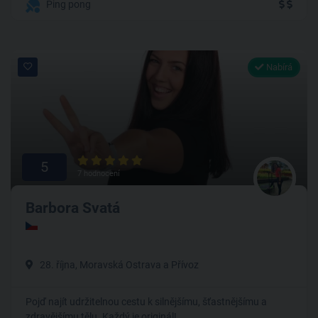
Ping pong
Nabírá
5
7 hodnocení
Barbora Svatá
28. října, Moravská Ostrava a Přívoz
Pojď najít udržitelnou cestu k silnějšímu, šťastnějšímu a
zdravějšímu tělu. Každý je originál!