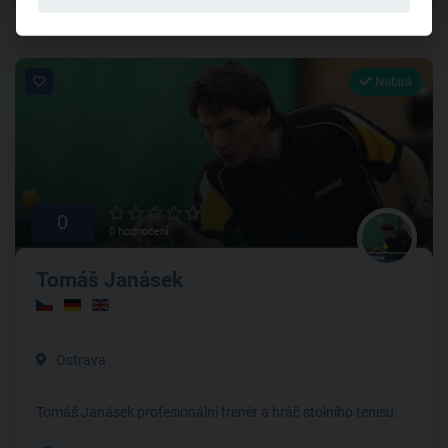
Nabírá
0
0 hodnocení
Tomáš Janásek
Ostrava
Tomáš Janásek profesionální trenér a hráč stolního tenisu.