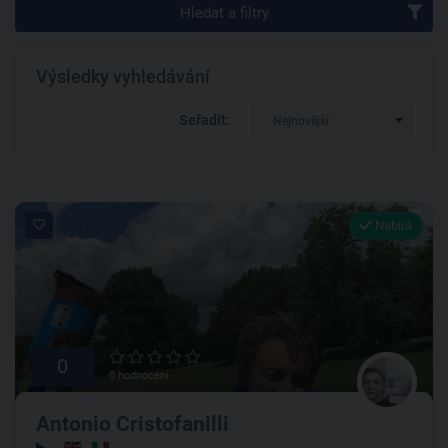
Hledat a filtry
Výsledky vyhledávání
Seřadit:
Nejnovější
Nabírá
0
0 hodnocení
Antonio Cristofanilli