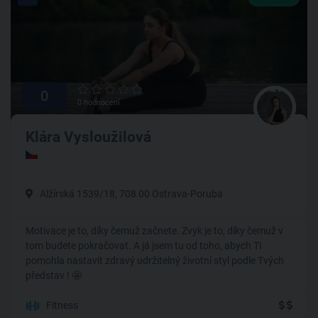
0
0 hodnocení
Klára Vysloužilová
Alžírská 1539/18, 708 00 Ostrava-Poruba
Motivace je to, díky čemuž začnete. Zvyk je to, díky čemuž v
tom budete pokračovat. A já jsem tu od toho, abych Ti
pomohla nastavit zdravý udržitelný životní styl podle Tvých
představ ! 🤩
Fitness