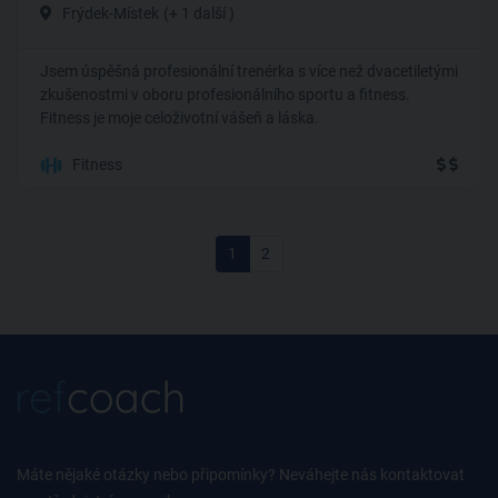
Frýdek-Místek
(+ 1 další )
Jsem úspěšná profesionální trenérka s více než dvacetiletými
zkušenostmi v oboru profesionálního sportu a fitness.
Fitness je moje celoživotní vášeň a láska.
Fitness
1
2
Máte nějaké otázky nebo připomínky? Neváhejte nás kontaktovat