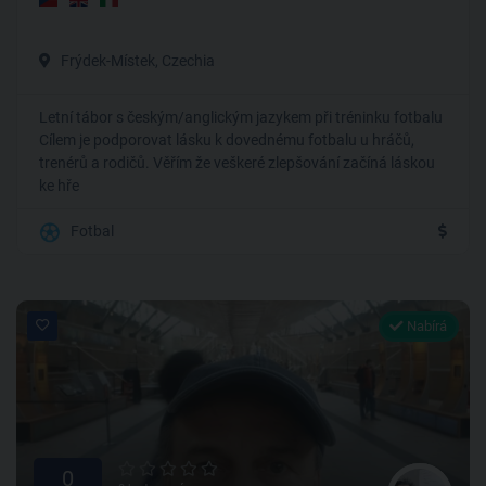
Frýdek-Místek, Czechia
Letní tábor s českým/anglickým jazykem při tréninku fotbalu
Cílem je podporovat lásku k dovednému fotbalu u hráčů,
trenérů a rodičů. Věřím že veškeré zlepšování začíná láskou
ke hře
Fotbal
Nabírá
0