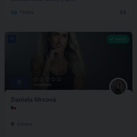
Fitness
Nabírá
0
0 hodnocení
Daniela Mrvová
Ostrava