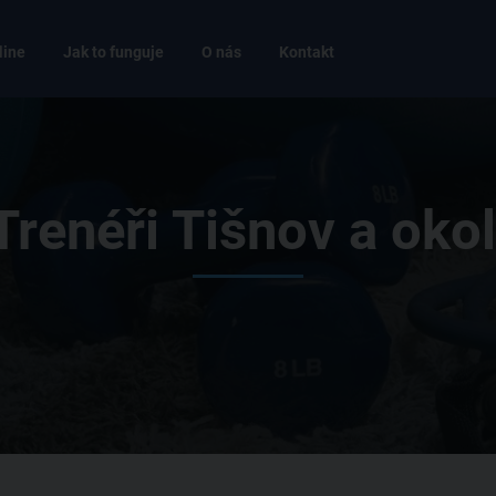
line
Jak to funguje
O nás
Kontakt
Trenéři Tišnov a okol