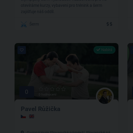
otevíráme kurzy, vybavení pro trénink a šerm
zajišťuje náš oddíl.
Šerm
Nabírá
0
0 hodnocení
Pavel Růžička
Gymnázium Slovanské náměstí, Slovanské náměstí, Brno-Královo Pole