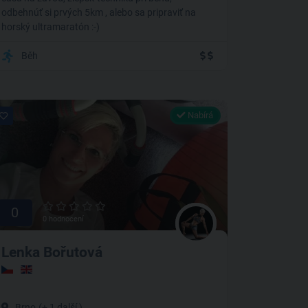
odbehnúť si prvých 5km , alebo sa pripraviť na
horský ultramaratón :-)
Běh
Nabírá
0
0 hodnocení
Lenka Bořutová
Brno
(+ 1 další )