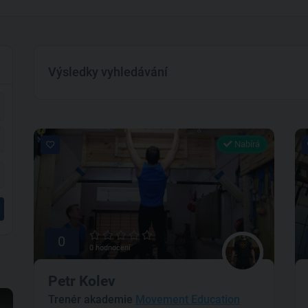
Výsledky vyhledávání
Nabírá
0
0 hodnocení
Petr Kolev
Trenér akademie
Movement Education