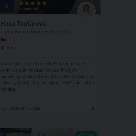
5
3 hodnocení
Hana Toufarová
Trenérka akademie
FitPainFree
Brno
Normální je, když nic nebolí. Proto pomáhám
svým klientům odstranit bolesti, které jim
nedovolují žít tak aktivně, jak by chtěli (bolesti zad,
kolen, kyčlí atd.). Provádím je na cestě z bolesti do
kondice.
Zdravotní cvičení
Nabírá