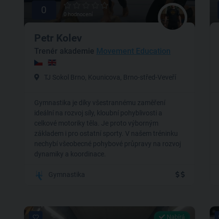
0
0 hodnocení
Petr Kolev
Trenér akademie
Movement Education
TJ Sokol Brno, Kounicova, Brno-střed-Veveří
Gymnastika je díky všestrannému zaměření
ideální na rozvoj síly, kloubní pohyblivosti a
celkové motoriky těla. Je proto výborným
základem i pro ostatní sporty. V našem tréninku
nechybí všeobecné pohybové průpravy na rozvoj
dynamiky a koordinace.
Gymnastika
Nabírá