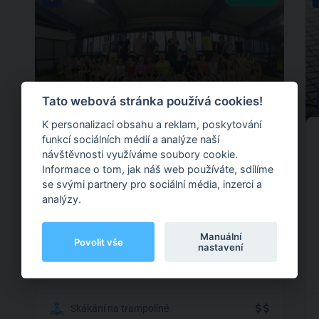
0
Tato webová stránka používá cookies!
0 hodnocení
K personalizaci obsahu a reklam, poskytování
Lubomír Komínek
funkcí sociálních médií a analýze naší
návštěvnosti využíváme soubory cookie.
Informace o tom, jak náš web používáte, sdílíme
se svými partnery pro sociální média, inzerci a
Vídeňská 99, Brno-střed
analýzy.
Zaměřuji se na akrobacii a fitness. Co je pro mě
Manuální
Povolit vše
nastavení
nejdůležitější, tak to abych předal své zkušenosti
klientovi a hlavně aby byla zábava.
Skákání na trampolíně