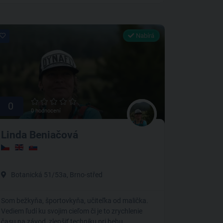
Nabírá
0
0 hodnocení
Linda Beniačová
Botanická 51/53a, Brno-střed
Som bežkyňa, športovkyňa, učiteľka od malička.
Vediem ľudí ku svojim cieľom či je to zrychlenie
času na závod, zlepšiť techniku pri behu,