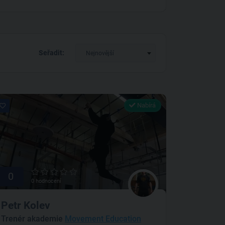
Seřadit:
Nejnovější
Nabírá
0
0 hodnocení
Petr Kolev
Trenér akademie
Movement Education