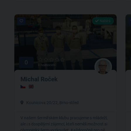
Nabírá
0
0 hodnocení
Michal Roček
Kounicova 20/22, Brno-střed
V našem šermířském klubu pracujeme s mládeží,
ale i s dospělými zájemci, kteří neměli možnost si
olympijský šerm vyzkoušet. Každoročně pro ně