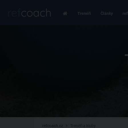
Trenéři
Články
ref
refcoach.cz
Trenéři a kluby