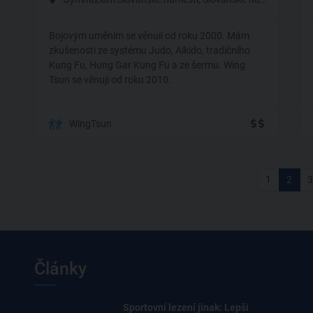
Bojovým uměním se věnuii od roku 2000. Mám
zkušenosti ze systému Judo, Aikido, tradičního
Kung Fu, Hung Gar Kung Fu a ze šermu. Wing
Tsun se věnuji od roku 2010.
WingTsun
1
2
3
Články
Sportovní lezení jinak: Lepší