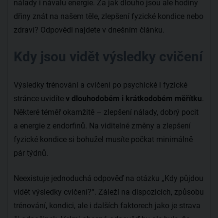
nálady i návalu energie. Za jak dlouho jsou ale hodiny
dřiny znát na našem těle, zlepšení fyzické kondice nebo
zdraví? Odpovědi najdete v dnešním článku.
Kdy jsou vidět výsledky cvičení
Výsledky trénování a cvičení po psychické i fyzické
stránce uvidíte
v dlouhodobém i krátkodobém měřítku
.
Některé téměř okamžitě – zlepšení nálady, dobrý pocit
a energie z endorfinů. Na viditelné změny a zlepšení
fyzické kondice si bohužel musíte počkat minimálně
pár týdnů.
Neexistuje jednoduchá odpověď na otázku „Kdy půjdou
vidět výsledky cvičení?“. Záleží na dispozicích, způsobu
trénování, kondici, ale i dalších faktorech jako je strava