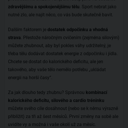
zdravějšímu a spokojenějšímu tělu
. Sport nebrat jako
nutné zlo, ale najít něco, co vás bude skutečně bavit.
Dalším faktorem je
dostatek odpočinku a vhodná
strava
. Přestože náročným cvičením (zejména silovým)
můžete zhubnout, aby byl pokles váhy udržitelný, je
třeba tělu dodávat dostatek energie z odpočinku i jídla.
Chcete se dostat do kalorického deficitu, ale jen
takového, aby vaše tělo nemělo potřebu „ukládat
energii na horší časy“.
Za jak dlouho tedy zhubnu? Správnou
kombinací
kalorického deficitu, silového a cardio tréninku
můžete svého cíle dosáhnout (nebo se k němu výrazně
přiblížit) za tři až šest měsíců. První změny na sobě ale
uvidíte vy a možná i vaše okolí už za měsíc.