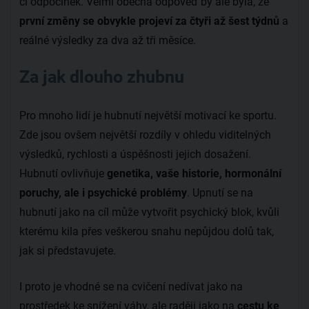
či odpočinek. Velmi obecná odpověď by ale byla, že
první změny se obvykle projeví za čtyři až šest týdnů
a
reálné výsledky za dva až tři měsíce.
Za jak dlouho zhubnu
Pro mnoho lidí je hubnutí největší motivací ke sportu.
Zde jsou ovšem největší rozdíly v ohledu viditelných
výsledků, rychlosti a úspěšnosti jejich dosažení.
Hubnutí ovlivňuje
genetika, vaše historie, hormonální
poruchy, ale i psychické problémy
. Upnutí se na
hubnutí jako na cíl může vytvořit psychický blok, kvůli
kterému kila přes veškerou snahu nepůjdou dolů tak,
jak si představujete.
I proto je vhodné se na cvičení nedívat jako na
prostředek ke snížení váhy, ale raději jako na
cestu ke