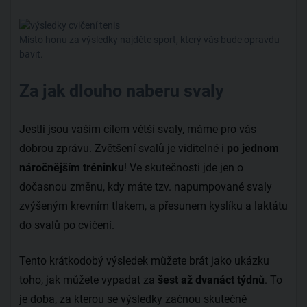
Místo honu za výsledky najděte sport, který vás bude opravdu
bavit.
Za jak dlouho naberu svaly
Jestli jsou vaším cílem větší svaly, máme pro vás
dobrou zprávu. Zvětšení svalů je viditelné i
po jednom
náročnějším tréninku
! Ve skutečnosti jde jen o
dočasnou změnu, kdy máte tzv. napumpované svaly
zvýšeným krevním tlakem, a přesunem kyslíku a laktátu
do svalů po cvičení.
Tento krátkodobý výsledek můžete brát jako ukázku
toho, jak můžete vypadat za
šest až dvanáct týdnů
. To
je doba, za kterou se výsledky začnou skutečně