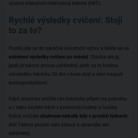
vysoce intenzivní intervalový trénink (HIIT).
Rychlé výsledky cvičení: Stojí
to za to?
Pustili jste se do náročné novoroční výzvy a těšíte se na
extrémní výsledky cvičení po měsíci
. Otázka ale je,
jestli je takový proces udržitelný, jestli za to hodina
náročného tréninku 30 dní v kuse stojí a není naopak
kontraproduktivní.
Když drasticky snížíte vás kalorický příjem na polovinu
a / nebo budete trávit v posilovně hodiny a hodiny
týdně, můžete
zhubnout několik kilo v prvních týdnech
.
Ale! Takový proces není zdravý a zpravidla ani
udržitelný.