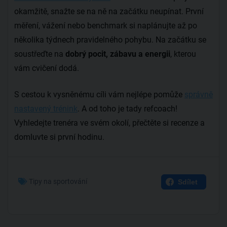
okamžitě, snažte se na ně na začátku neupínat. První
měření, vážení nebo benchmark si naplánujte až po
několika týdnech pravidelného pohybu. Na začátku se
soustřeďte na
dobrý pocit, zábavu a energii
, kterou
vám cvičení dodá.
S cestou k vysněnému cíli vám nejlépe pomůže
správně
nastavený trénink
. A od toho je tady refcoach!
Vyhledejte trenéra ve svém okolí, přečtěte si recenze a
domluvte si první hodinu.
Tipy na sportování
Sdílet