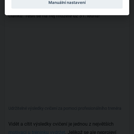
Manuální nastavení
přiblížení k vašim cílům přineseme zase v příštím
článku. Těšit se na něj můžete už 31. ledna!
Udržitelné výsledky cvičení za pomoci profesionálního trenéra
Vidět a cítit výsledky cvičení je jednou z největších
motivací u tréninku vydržet
. Jelikož se ale neprojeví