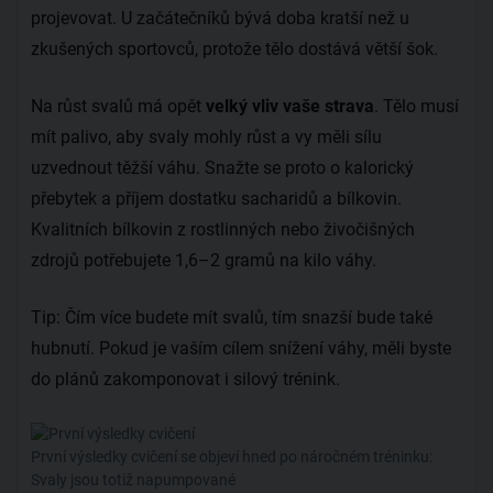
projevovat. U začátečníků bývá doba kratší než u
zkušených sportovců, protože tělo dostává větší šok.
Na růst svalů má opět
velký vliv vaše strava
. Tělo musí
mít palivo, aby svaly mohly růst a vy měli sílu
uzvednout těžší váhu. Snažte se proto o kalorický
přebytek a příjem dostatku sacharidů a bílkovin.
Kvalitních bílkovin z rostlinných nebo živočišných
zdrojů potřebujete 1,6–2 gramů na kilo váhy.
Tip: Čím více budete mít svalů, tím snazší bude také
hubnutí. Pokud je vaším cílem snížení váhy, měli byste
do plánů zakomponovat i silový trénink.
První výsledky cvičení se objeví hned po náročném tréninku:
Svaly jsou totiž napumpované