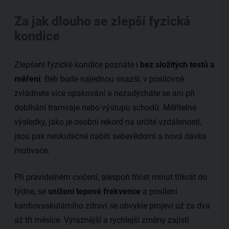
Za jak dlouho se zlepší fyzická
kondice
Zlepšení fyzické kondice poznáte i
bez složitých testů a
měření
. Běh bude najednou snazší, v posilovně
zvládnete více opakování a nezadýcháte se ani při
dobíhání tramvaje nebo výstupu schodů. Měřitelné
výsledky, jako je osobní rekord na určité vzdálenosti,
jsou pak neskutečné nabití sebevědomí a nová dávka
motivace.
Při pravidelném cvičení, alespoň třicet minut třikrát do
týdne, se
snížení tepové frekvence
a posílení
kardiovaskulárního zdraví se obvykle projeví už za dva
až tři měsíce. Výraznější a rychlejší změny zajistí