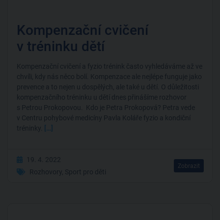
Kompenzační cvičení
v tréninku dětí
Kompenzační cvičení a fyzio trénink často vyhledáváme až ve
chvíli, kdy nás něco bolí. Kompenzace ale nejlépe funguje jako
prevence a to nejen u dospělých, ale také u dětí. O důležitosti
kompenzačního tréninku u dětí dnes přinášíme rozhovor
s Petrou Prokopovou. Kdo je Petra Prokopová? Petra vede
v Centru pohybové medicíny Pavla Koláře fyzio a kondiční
tréninky.
[…]
19. 4. 2022
Zobrazit
Rozhovory
,
Sport pro děti