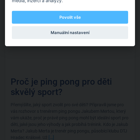
média, inzerci a analýzy.
Rozhovory
Povolit vše
Manuální nastavení
Proč je ping pong pro děti
skvělý sport?
Přemýšlíte, jaký sport zvolit pro své děti? Připravili jsme pro
vás rozhovor s trenérem ping pongu Jakubem Mertou, který
vám ukáže, proč je právě ping pong mohl být ideální sport pro
děti, jaké jsou jeho výhody a jak probíhá trénink. Kdo je Jakub
Merta? Jakub Merta je trenér ping pongu, působící klubu DTJ
Hradec Králové. Už
[…]