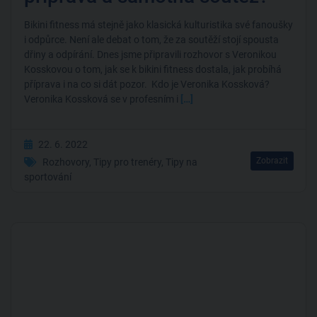
Bikini fitness má stejně jako klasická kulturistika své fanoušky
i odpůrce. Není ale debat o tom, že za soutěží stojí spousta
dřiny a odpírání. Dnes jsme připravili rozhovor s Veronikou
Kosskovou o tom, jak se k bikini fitness dostala, jak probíhá
příprava i na co si dát pozor. Kdo je Veronika Kossková?
Veronika Kossková se v profesním i
[…]
22. 6. 2022
Zobrazit
Rozhovory
,
Tipy pro trenéry
,
Tipy na
sportování