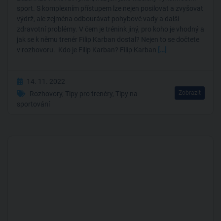
sport. S komplexním přístupem lze nejen posilovat a zvyšovat
výdrž, ale zejména odbourávat pohybové vady a další
zdravotní problémy. V čem je trénink jiný, pro koho je vhodný a
jak se k němu trenér Filip Karban dostal? Nejen to se dočtete
v rozhovoru. Kdo je Filip Karban? Filip Karban
[…]
14. 11. 2022
Zobrazit
Rozhovory
,
Tipy pro trenéry
,
Tipy na
sportování