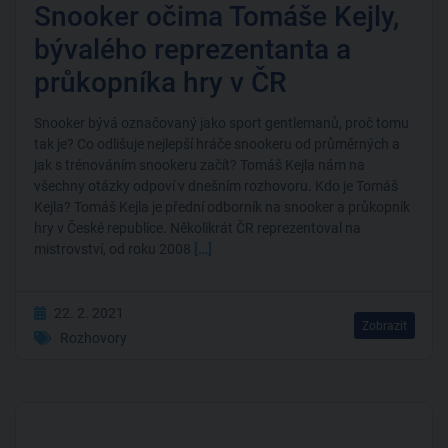
Snooker očima Tomáše Kejly,
bývalého reprezentanta a
průkopníka hry v ČR
Snooker bývá označovaný jako sport gentlemanů, proč tomu
tak je? Co odlišuje nejlepší hráče snookeru od průměrných a
jak s trénováním snookeru začít? Tomáš Kejla nám na
všechny otázky odpoví v dnešním rozhovoru. Kdo je Tomáš
Kejla? Tomáš Kejla je přední odborník na snooker a průkopník
hry v České republice. Několikrát ČR reprezentoval na
mistrovství, od roku 2008
[…]
22. 2. 2021
Zobrazit
Rozhovory