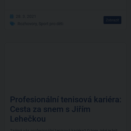
28. 3. 2021
Zobrazit
Rozhovory
,
Sport pro děti
Profesionální tenisová kariéra:
Cesta za snem s Jiřím
Lehečkou
Zajímá vás profesionální tenisová kariéra? O tom, jaké je být