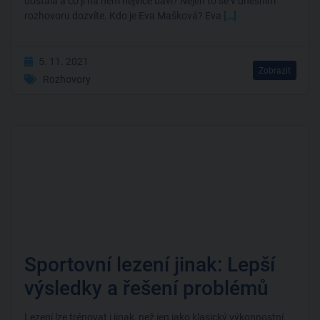
dostala a co ji na něm nejvíce baví? Nejen to se v dnešním
rozhovoru dozvíte. Kdo je Eva Mašková? Eva
[…]
5. 11. 2021
Zobrazit
Rozhovory
Sportovní lezení jinak: Lepší
výsledky a řešení problémů
Lezení lze trénovat i jinak, než jen jako klasický výkonnostní