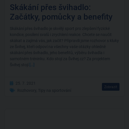
Skákání přes švihadlo:
Začátky, pomůcky a benefity
Skákání přes švihadlo je skvělý sport pro zlepšení fyzické
kondice, posílení svalů i zrychlení reakce. Chcete se naučit
skákat a zajímá vás, jak začít? Připravili jsme rozhovor s kluky
ze Švihej, kteří odpoví na všechny vaše otázky ohledně
skákání přes švihadlo, jeho benefitů, výběru švihadla i
samotném tréninku. Kdo stojí za Švihej.cz? Za projektem
Švihej stojí
[…]
25. 7. 2021
Zobrazit
Rozhovory
,
Tipy na sportování