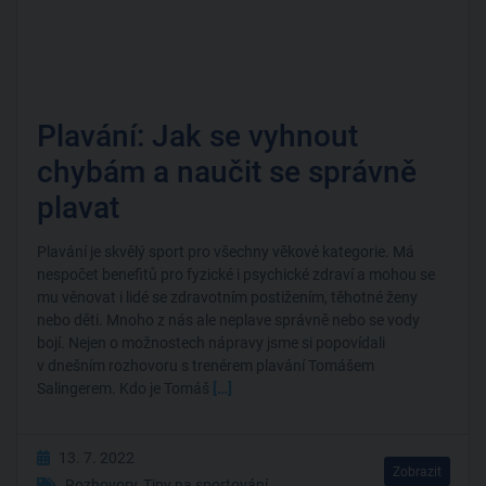
Plavání: Jak se vyhnout
chybám a naučit se správně
plavat
Plavání je skvělý sport pro všechny věkové kategorie. Má
nespočet benefitů pro fyzické i psychické zdraví a mohou se
mu věnovat i lidé se zdravotním postižením, těhotné ženy
nebo děti. Mnoho z nás ale neplave správně nebo se vody
bojí. Nejen o možnostech nápravy jsme si popovídali
v dnešním rozhovoru s trenérem plavání Tomášem
Salingerem. Kdo je Tomáš
[…]
13. 7. 2022
Zobrazit
Rozhovory
,
Tipy na sportování