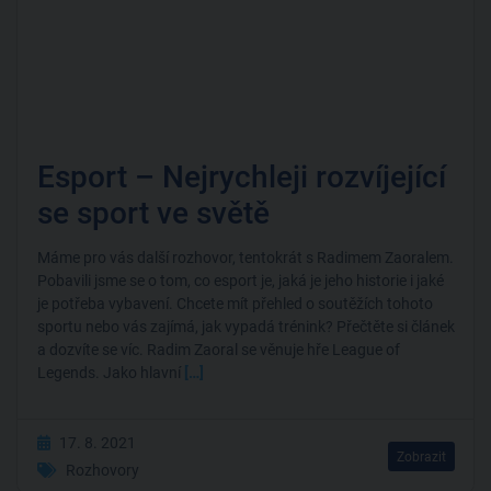
Esport – Nejrychleji rozvíjející
se sport ve světě
Máme pro vás další rozhovor, tentokrát s Radimem Zaoralem.
Pobavili jsme se o tom, co esport je, jaká je jeho historie i jaké
je potřeba vybavení. Chcete mít přehled o soutěžích tohoto
sportu nebo vás zajímá, jak vypadá trénink? Přečtěte si článek
a dozvíte se víc. Radim Zaoral se věnuje hře League of
Legends. Jako hlavní
[…]
17. 8. 2021
Zobrazit
Rozhovory