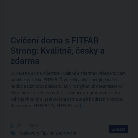
Cvičení doma s FITFAB
Strong: Kvalitně, česky a
zdarma
Cvičení na doma v češtině, kvalitně a zdarma? Přesně to vám
nabídne partička FITFAB. Čtyři holky plné energie, skvělá
hudba a různorodé lekce zvládly rozhýbat už desetitisíce lidí.
My jsme se jich dnes zeptali, jak vůbec program vznikl, pro
koho je vhodný a jestli cvičení doma stačí k udržení kondice.
Kdo stojí za FITFAB? Za FITFAB stojí
[…]
24. 1. 2022
Zobrazit
Rozhovory
,
Tipy na sportování