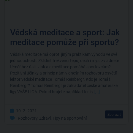
Védská meditace a sport: Jak
meditace pomůže při sportu?
Védská meditace má oproti jiným praktikám výhodu ve své
jednoduchosti. Zklidnit frekvenci tepu, dech i mysl zvládnete
téměř bez úsilí. Jak ale meditace pomáhá sportovcům?
Pozitivní účinky a princip nám v dnešním rozhovoru osvětlí
lektor védské meditace Tomáš Reinbergr. Kdo je Tomáš
Reinbergr? Tomáš Reinbergr je zakladatel české amatérské
ligy VAŠE LIGA. Pokud hrajete například tenis,
[…]
10. 2. 2021
Zobrazit
Rozhovory
,
Zdraví
,
Tipy na sportování