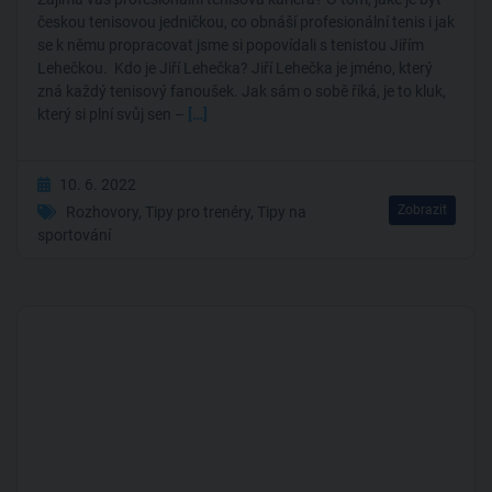
českou tenisovou jedničkou, co obnáší profesionální tenis i jak
se k němu propracovat jsme si popovídali s tenistou Jiřím
Lehečkou. Kdo je Jiří Lehečka? Jiří Lehečka je jméno, který
zná každý tenisový fanoušek. Jak sám o sobě říká, je to kluk,
který si plní svůj sen –
[…]
10. 6. 2022
Zobrazit
Rozhovory
,
Tipy pro trenéry
,
Tipy na
sportování