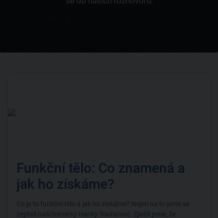
se do našich rozhovorů.
Funkční tělo: Co znamená a
jak ho získáme?
Co je to funkční tělo a jak ho získáme? Nejen na to jsme se
zeptali naší trenérky Hanky Toufarové. Zjistili jsme, že