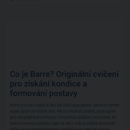
Co je Barre? Originální cvičení
pro získání kondice a
formování postavy
Barre si u nás získává čím dál větší popularitu, zároveň tenhle
super sport ne každý zná. My to chceme změnit, proto jsme
pro vás připravili rozhovor s trenérkou Eliškou Sosnovou, ke
které si rovnou můžete zajít na lekci. Kdo je Eliška Sosnová?
Eliška je momentálně jediná certifikovaná lektorka Barre