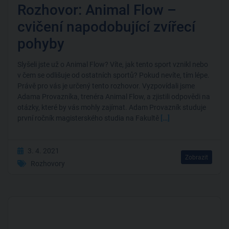
Rozhovor: Animal Flow –
cvičení napodobující zvířecí
pohyby
Slyšeli jste už o Animal Flow? Víte, jak tento sport vznikl nebo
v čem se odlišuje od ostatních sportů? Pokud nevíte, tím lépe.
Právě pro vás je určený tento rozhovor. Vyzpovídali jsme
Adama Provazníka, trenéra Animal Flow, a zjistili odpovědi na
otázky, které by vás mohly zajímat. Adam Provazník studuje
první ročník magisterského studia na Fakultě
[…]
3. 4. 2021
Zobrazit
Rozhovory