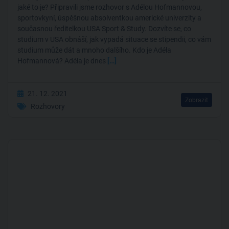
jaké to je? Připravili jsme rozhovor s Adélou Hofmannovou,
sportovkyní, úspěšnou absolventkou americké univerzity a
současnou ředitelkou USA Sport & Study. Dozvíte se, co
studium v USA obnáší, jak vypadá situace se stipendii, co vám
studium může dát a mnoho dalšího. Kdo je Adéla
Hofmannová? Adéla je dnes
[…]
21. 12. 2021
Zobrazit
Rozhovory