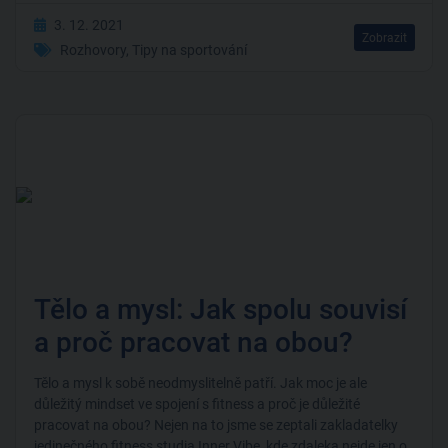
3. 12. 2021
Zobrazit
Rozhovory
,
Tipy na sportování
Tělo a mysl: Jak spolu souvisí
a proč pracovat na obou?
Tělo a mysl k sobě neodmyslitelně patří. Jak moc je ale
důležitý mindset ve spojení s fitness a proč je důležité
pracovat na obou? Nejen na to jsme se zeptali zakladatelky
jedinečného fitness studia Inner Vibe, kde zdaleka nejde jen o