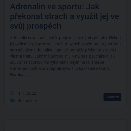
Adrenalin ve sportu: Jak
překonat strach a využít jej ve
svůj prospěch
Adrenalin se na našem těle projevuje různými způsoby. Někdo
jej vyhledává, jiný se mu snaží zuby nehty vyhnout. Vypořádat
se s návalem adrenalinu nám ale pomůže překonat strach i
vlastní limity. Jaký má adrenalin vliv na naši psychiku a jak
souvisí se sportovním výkonem? Nejen na to jsme se
v dnešním rozhovoru zeptali bývalého kaskadéra Honzy
Horáka.
[…]
11. 1. 2022
Zobrazit
Rozhovory