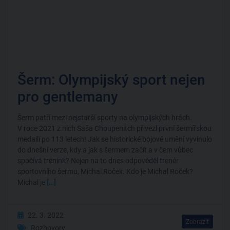
Šerm: Olympijský sport nejen
pro gentlemany
Šerm patří mezi nejstarší sporty na olympijských hrách.
V roce 2021 z nich Saša Choupenitch přivezl první šermířskou
medaili po 113 letech! Jak se historické bojové umění vyvinulo
do dnešní verze, kdy a jak s šermem začít a v čem vůbec
spočívá trénink? Nejen na to dnes odpověděl trenér
sportovního šermu, Michal Roček. Kdo je Michal Roček?
Michal je
[…]
22. 3. 2022
Zobrazit
Rozhovory