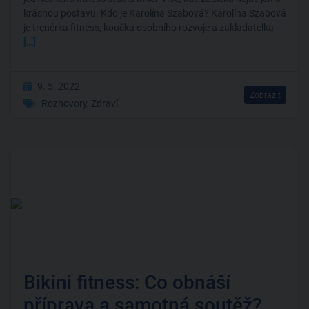
krásnou postavu. Kdo je Karolína Szabová? Karolína Szabová
je trenérka fitness, koučka osobního rozvoje a zakladatelka
[…]
9. 5. 2022
Zobrazit
Rozhovory
,
Zdraví
Bikini fitness: Co obnáší
příprava a samotná soutěž?