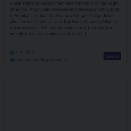
Dnešní rozhovor bude zajímat hlavně trenéry a ty, kteří se jimi
chtějí stát. Popovídali jsme si se zakladatelkou projektu Sport
& Podnikání, Hankou Kučerovou, o tom, jak začít podnikat
jako sportovec nebo trenér. Kdo je Hanka Kučerová? Hanka
Kučerová se už od dětství věnovala sportu, přes kolo, lyže,
squash, hory a různé míčové sporty, až
[…]
7. 3. 2022
Zobrazit
Rozhovory
,
Tipy pro trenéry