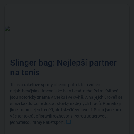
Slinger bag: Nejlepší partner
na tenis
Tenis a raketové sporty obecně patří k těm vůbec
nejoblíbenějším. Jména jako Ivan Lendl nebo Petra Kvitová
jsou notoricky známá v Česku i ve světě. A na jejich úroveň se
snaží každoročně dostat stovky nadějných hráčů. Pomáhají
jim k tomu nejen trenéři, ale i skvělé vybavení. Proto jsme pro
vás tentokrát připravili rozhovor s Petrou Jägerovou,
jednatelkou firmy Raketsport.
[…]