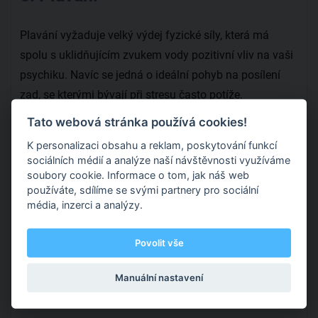
Plavání vyžaduje velký výdej fyzické síly, která má
spolu s uklidňujícím zvukem vody pozitivní vliv na vaši
psychiku. Navíc se jedná o ideální pohyb na posílení
zad, se kterými bývají při stresu často potíže.
Tato webová stránka používá cookies!
Pravidelný pohyb a uklidňující zvuk vody funguje jako kouzlo
K personalizaci obsahu a reklam, poskytování funkcí
sociálních médií a analýze naší návštěvnosti využíváme
soubory cookie. Informace o tom, jak náš web
7. Tenis
používáte, sdílíme se svými partnery pro sociální
média, inzerci a analýzy.
Na tenisovém kurtu se pořádně zapotíte a navíc budete
muset být neustále ve střehu. Musíte se soustředit na
Povolit vše
tolik věcí zároveň, od sledování míčku, přes koordinaci,
Manuální nastavení
sprintování až po smečování, že budete mít po hodině
na kurtu absolutně čistou hlavu.