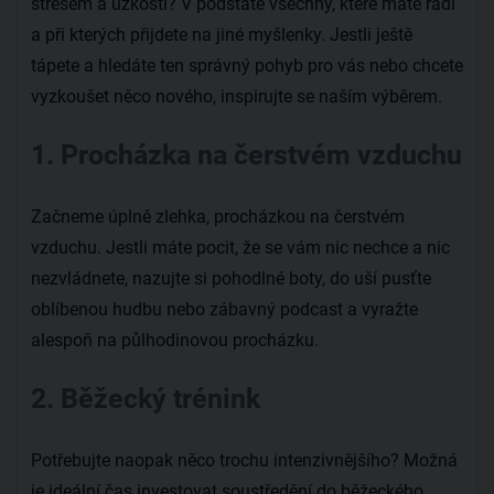
stresem a úzkostí? V podstatě všechny, které máte rádi
a při kterých přijdete na jiné myšlenky. Jestli ještě
tápete a hledáte ten správný pohyb pro vás nebo chcete
vyzkoušet něco nového, inspirujte se naším výběrem.
1. Procházka na čerstvém vzduchu
Začneme úplně zlehka, procházkou na čerstvém
vzduchu. Jestli máte pocit, že se vám nic nechce a nic
nezvládnete, nazujte si pohodlné boty, do uší pusťte
oblíbenou hudbu nebo zábavný podcast a vyražte
alespoň na půlhodinovou procházku.
2. Běžecký trénink
Potřebujte naopak něco trochu intenzivnějšího? Možná
je ideální čas investovat soustředění do běžeckého