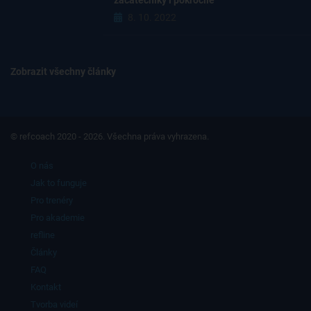
začátečníky i pokročilé
8. 10. 2022
Zobrazit všechny články
© refcoach 2020 - 2026. Všechna práva vyhrazena.
O nás
Jak to funguje
Pro trenéry
Pro akademie
refline
Články
FAQ
Kontakt
Tvorba videí