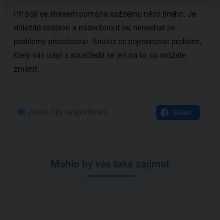
Při boji se stresem pomáhá každému něco jiného. Je
důležité zastavit a nadechnout se, nenechat se
problémy převálcovat. Snažte se pojmenovat problém,
který vás trápí s soustředit se jen na to, co můžete
změnit.
Zdraví
,
Tipy na sportování
Sdílet
Mohlo by vás také zajímat