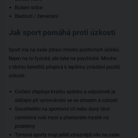
Bušení srdce
Blednutí / červenání
Jak sport pomáhá proti úzkosti
Sport má na naše zdraví mnoho pozitivních účinků.
Nejen na to fyzické, ale také na psychické. Mnoho
z těchto benefitů přispívá k lepšímu zvládání pocitů
úzkosti.
Cvičení zlepšuje kvalitu spánku a odpočinek je
stěžejní při vyrovnávání se se stresem a úzkostí
Soustředění na sportovní cíl nebo daný úkol
zaměstná vaši mysl a přestanete myslet na
problémy
Týmové sporty mají ještě výraznější vliv na naše