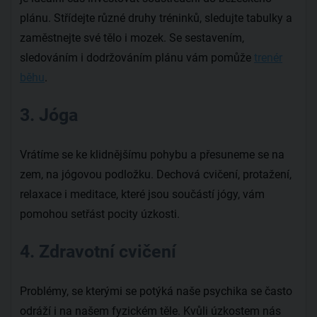
plánu. Střídejte různé druhy tréninků, sledujte tabulky a
zaměstnejte své tělo i mozek. Se sestavením,
sledováním i dodržováním plánu vám pomůže
trenér
běhu
.
3. Jóga
Vrátíme se ke klidnějšímu pohybu a přesuneme se na
zem, na jógovou podložku. Dechová cvičení, protažení,
relaxace i meditace, které jsou součástí jógy, vám
pomohou setřást pocity úzkosti.
4. Zdravotní cvičení
Problémy, se kterými se potýká naše psychika se často
odráží i na našem fyzickém těle. Kvůli úzkostem nás