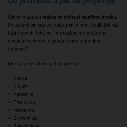
Co je úzkost a jak se projevuje
Úzkost může být
reakce na určitou i neurčitou hrozbu
.
Pokud trvá jen krátkou dobu, není o moc škodlivější než
běžný strach. Když se jí ale nezbavíme, může nás
absolutně ochromit a zabránit nám „normálně
fungovat“.
Mezi projevy úzkosti patří například:
Pocení
Průjem
Agresivita
Třes rukou
Nespavost
Zvýšený tep
Bolesti hlavy