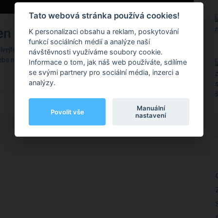
Tato webová stránka používá cookies!
den nádech
K personalizaci obsahu a reklam, poskytování
funkcí sociálních médií a analýze naší
dívejte se na podmořský svět na Bali z pohledu potápěče. Jak
návštěvnosti využíváme soubory cookie.
ba na celou prohlídku vraku Liberty Ship. Přesvědčte se sami
Informace o tom, jak náš web používáte, sdílíme
.
se svými partnery pro sociální média, inzerci a
analýzy.
Video poskytl
Sdílet
Manuální
Povolit vše
nastavení