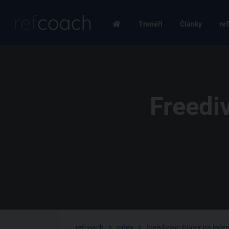
Trenéři
Články
ref
Freedi
refcoach
videa
Freediving: Ponor na jede