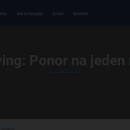
line
Jak to funguje
O nás
Kontakt
ving: Ponor na jeden
n nádech