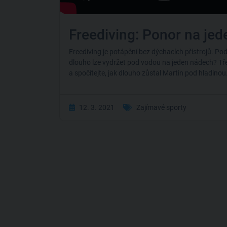
Freediving: Ponor na je
Freediving je potápění bez dýchacích přístrojů. Po
dlouho lze vydržet pod vodou na jeden nádech? Tře
a spočítejte, jak dlouho zůstal Martin pod hladinou
12. 3. 2021
Zajímavé sporty