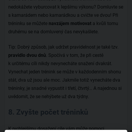
nedokážete vyburcovat k lepšímu výkonu? Domluvte se
s kamarádem nebo kamarádkou a cvičte ve dvou! Při
tréninku se můžete
navzájem motivovat
a kvůli tomu
druhému se na domluvený čas nevykašlete.
Tip: Dobrý způsob, jak udržet pravidelnost je také tzv.
pravidlo dvou dnů
. Spočívá v tom, že při cestě
k určitému cíli nikdy nevynecháte snažení dvakrát.
Vynechat jeden trénink se může v každodenním shonu
stát, dva už jsou ale moc. Jakmile totiž vynecháte dva
tréninky, je snadné vypustit i třetí, čtvrtý… A najednou si
uvědomit, že se nehýbete už dva týdny.
8. Zvyšte počet tréninků
K rychlejšímu dosažení cíle vám může pomoci