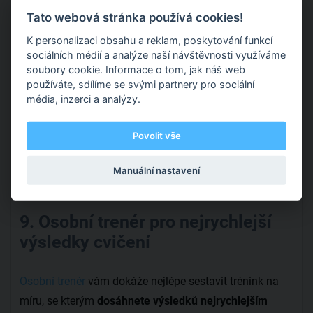
zakomponovat
větší počet tréninků
za týden.
Tato webová stránka používá cookies!
Nedoporučujeme vám ale přetahovat se, pokud už tedy
K personalizaci obsahu a reklam, poskytování funkcí
cvičíte pětkrát týdně, další tréninky by mohly být
sociálních médií a analýze naší návštěvnosti využíváme
soubory cookie. Informace o tom, jak náš web
kontraproduktivní.
používáte, sdílíme se svými partnery pro sociální
média, inzerci a analýzy.
Jestli jste ale začali cvičit před půl rokem se dvěma
nebo třemi tréninky týdně, možná je na čase přidat
Povolit vše
jeden nebo dva další. Bojíte se, že
nemáte dostatek
času?
Nezapomeňte, že například na HIIT vám stačí
Manuální nastavení
dvacet minut.
9. Osobní trenér pro nejrychlejší
výsledky cvičení
Osobní trenér
vám dokáže nejlépe sestavit trénink na
míru, se kterým
dosáhnete výsledků nejrychlejším