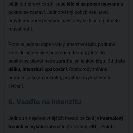
pětikilometrový okruh, vaše
tělo si na pohyb navykne
a
pokrok se zastaví. Jednotvárný pohyb vás navíc
pravděpodobně přestane bavit a vy se k němu budete
muset nutit.
Proto si jednou dejte krátký, intenzivní běh, podruhé
zase delší trénink v příjemném tempu, jděte do
posilovny, plavat nebo zařaďte jen lehkou jógu. Střídejte
délku, intenzitu i opakování
. Různorodý trénink
pomůže vašemu pokroku, psychice i vyváženosti
cvičení.
6. Vsaďte na intenzitu
Jednou z nejefektivnějších metod cvičení je
intervalový
trénink ve vysoké intenzitě
(takzvaný HIIT). Pointa