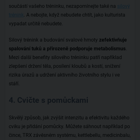
součástí vašeho tréninku, nezapomínejte také na
silový
trénink
. A nebojte, když nebudete chtít, jako kulturista
vypadat určitě nebudete.
Silový trénink a budování svalové hmoty
zefektivňuje
spalování tuků a přirozeně podporuje metabolismus
.
Mezi další benefity silového tréninku patří například
zlepšení držení těla, posílení kloubů a kostí, snížení
rizika úrazů a udržení aktivního životního stylu i ve
stáří.
4. Cvičte s pomůckami
Skvělý způsob, jak zvýšit intenzitu a efektivitu každého
cviku je přidání pomůcky. Můžete sáhnout například po
čince, TRX závěsném systému, kettlebellu, medicinbalu,