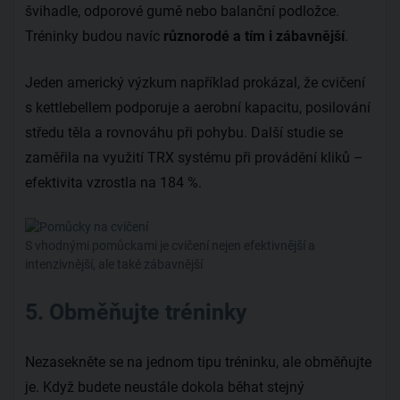
švihadle, odporové gumě nebo balanční podložce.
Tréninky budou navíc
různorodé a tím i zábavnější
.
Jeden americký výzkum například prokázal, že cvičení
s kettlebellem podporuje a aerobní kapacitu, posilování
středu těla a rovnováhu při pohybu. Další studie se
zaměřila na využití TRX systému při provádění kliků –
efektivita vzrostla na 184 %.
S vhodnými pomůckami je cvičení nejen efektivnější a
intenzivnější, ale také zábavnější
5. Obměňujte tréninky
Nezasekněte se na jednom tipu tréninku, ale obměňujte
je. Když budete neustále dokola běhat stejný