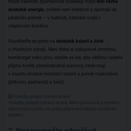
může nakonec zpomalovat výsledky! Když
tělo nemá
dostatek energie
, cvičení není efektivní a zpomalí se
jakákoliv pokrok – v hubnutí, nabírání svalů i
zlepšování kondice.
Soustřeďte se proto na
dostatek kalorií a živin
z vhodných zdrojů. Není třeba si zakazovat zmrzlinu,
hamburger nebo pivo, snažte se ale, aby většinu vašeho
příjmu tvořily plnohodnotné suroviny, které mají
v součtu vhodné množství kalorií a poměr makroživin
(bílkovin, sacharidů a tuků).
Výsledky podpoří i zdravá strava. Místo polotovarů a rychlého
občerstvení si proto i do práce připravte krabičku s kvalitním
obědem.
2. Nezapomeňte odpočívat