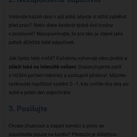
Vstáváte každé ráno v půl páté, abyste si stihli zaběhat
před prací? Nebo dřete šestkrát týdně dvě hodiny
v posilovně? Nezapomínejte, že pro tělo je stejně jako
pohyb důležitý také odpočinek.
Jak často tedy cvičit? Každému vyhovuje něco jiného a
záleží také na intenzitě cvičení
. Doporučujeme začít
s nižším počtem tréninků a postupně přidávat. Můžete
vyzkoušet například systém 2–1, kdy cvičíte dva dny po
sobě a jeden den odpočíváte.
3. Posilujte
Chcete zhubnout a zlepšit kondici a proto se
soustředíte pouze na kardio? Přestože je důležitou