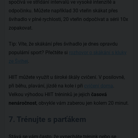
spočívá ve střídání intervalů ve vysoké intenzitě a
odpočinku. Můžete například 30 vteřin skákat přes
švihadlo v plné rychlosti, 20 vteřin odpočívat a sérii 10x
zopakovat.
Tip: Víte, že skákání přes švihadlo je dnes opravdu
populární sport? Přečtěte si
rozhovor o skákání s kluky
ze Švihej
.
HIIT můžete využít u široké škály cvičení. V posilovně,
při běhu, plavání, jízdě na kole i při
cvičení doma
.
Velkou výhodou HIIT tréninků je jejich
časová
nenáročnost
, obvykle vám zaberou jen kolem 20 minut.
7. Trénujte s parťákem
Stává se vám často, že vynecháte trénink nebo se