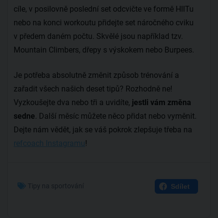
cíle, v posilovně poslední set odcvičte ve formě HIITu
nebo na konci workoutu přidejte set náročného cviku
v předem daném počtu. Skvělé jsou například tzv.
Mountain Climbers, dřepy s výskokem nebo Burpees.
Je potřeba absolutně změnit způsob trénování a
zařadit všech našich deset tipů? Rozhodně ne!
Vyzkoušejte dva nebo tři a uvidíte,
jestli vám změna
sedne
. Další měsíc můžete něco přidat nebo vyměnit.
Dejte nám vědět, jak se váš pokrok zlepšuje třeba na
refcoach Instagramu
!
Tipy na sportování
Sdílet