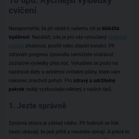
10 tipů: Rychlejší výsledky
cvičení
Nezapomeňte, že při cestě k vašemu cíli je
důležitá
trpělivost
. Nezáleží, zda je pro vás vytoužený
výsledek
cvičení
zhubnout, posílit nebo zlepšit kondici. Při
zdravém progresu zpravidla nemůžete očekávat
zázračné výsledky přes noc. Vykašlete se proto na
nezdravé diety a extrémní cvičební plány, které vám
nakonec znechutí pohyb. Pro
zdravý a udržitelný
pokrok
raději vyzkoušejte některý z našich tipů.
1. Jezte správně
Správná strava je základ všeho. Při hubnutí se lidé
často obávají, že jedí příliš a neustále ubírají. A právě to